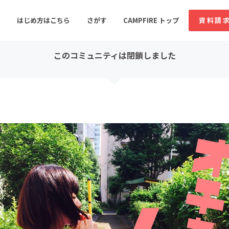
コミュニティ詳細
投稿
はじめ方はこちら
さがす
CAMPFIRE トップ
資料請
このコミュニティは閉鎖しました
すめのコミュニティ
人気のコミュニティ
新着のコミュ
音楽
舞台・パフォーマンス
ゲーム・サービス開発
フード・飲食店
書籍・雑誌出版
アニメ・漫画
ソーシャルグッド
ビューティー・ヘルス