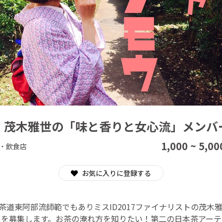
CAMPFIRE for Social Good
CAMPFIRE Creation
・茂木雅世の「味と香りと女心流」メンバ
1,000 ~ 5,00
・飲食店
お気に入りに登録する
茶道東阿部流師範でもありミスID2017ファイナリストの茂木
ーを募集します。お茶の淹れ方を知りたい！第二の日本茶アーテ