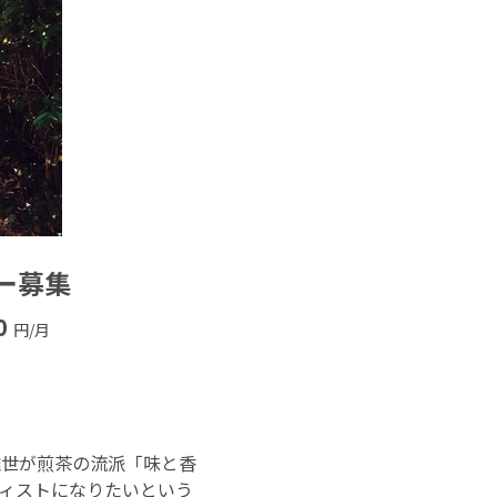
ー募集
0
円/月
雅世が煎茶の流派「味と香
ィストになりたいという