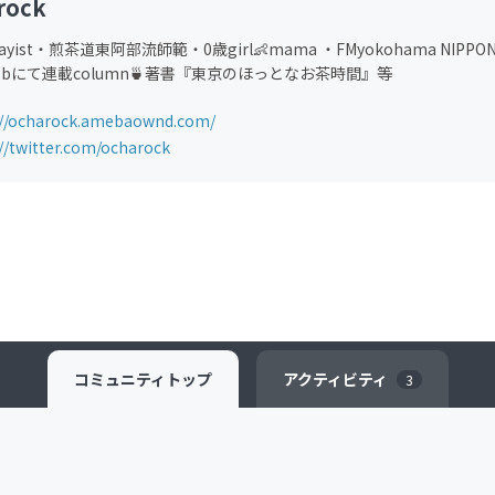
rock
ssayist・煎茶道東阿部流師範・0歳girl👶mama ・FMyokohama NIPP
webにて連載column🍵著書『東京のほっとなお茶時間』等
://ocharock.amebaownd.com/
//twitter.com/ocharock
コミュニティ
トップ
アクティビティ
3