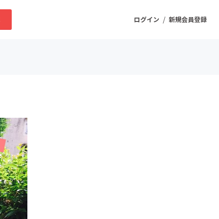
/
求
ログイン
新規会員登録
ニティ
プロダクト
ファッション
スポーツ
ケア
まちづくり・地域活性化