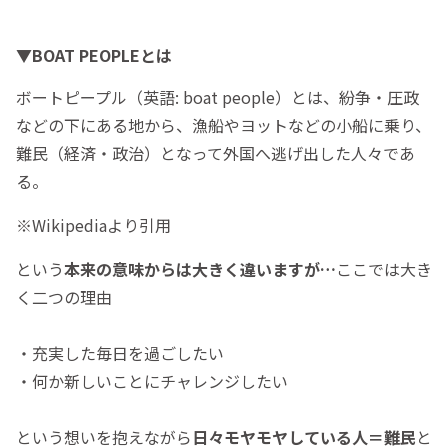
▼BOAT PEOPLEとは
ボートピープル（英語: boat people）とは、紛争・圧政
などの下にある地から、漁船やヨットなどの小船に乗り、
難民（経済・政治）となって外国へ逃げ出した人々であ
る。
※Wikipediaより引用
という
本来の意味からは大きく違いますが…
ここでは大き
く二つの理由
・充実した毎日を過ごしたい
・何か新しいことにチャレンジしたい
という想いを抱えながら
日々モヤモヤしている人＝難民
と