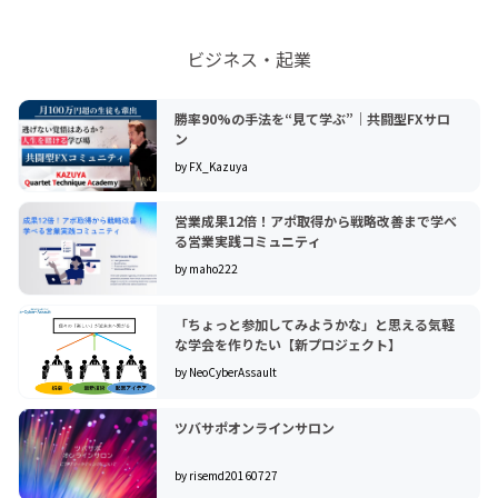
ビジネス・起業
勝率90%の手法を“見て学ぶ”｜共闘型FXサロ
ン
by FX_Kazuya
営業成果12倍！アポ取得から戦略改善まで学べ
る営業実践コミュニティ
by maho222
「ちょっと参加してみようかな」と思える気軽
な学会を作りたい【新プロジェクト】
by NeoCyberAssault
ツバサポオンラインサロン
by risemd20160727