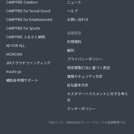
CAMPFIRE Creation
ニュース
CAMPFIRE for Social Good
ヘルプ
CAMPFIRE for Entertainment
お問い合わせ
CAMPFIRE for Sports
各種規定
CAMPFIRE ふるさと納税
利用規約
AD FOR ALL
細則
HIOKOSHI
プライバシーポリシー
JFAクラウドファンディング
特定商取引法に基づく表記
machi-ya
情報セキュリティ方針
補助金申請サポート
反社基本方針
カスタマーハラスメントに対する考え
方
クッキーポリシー
「QRコード」は株式会社デンソーウェーブの登録商標です。