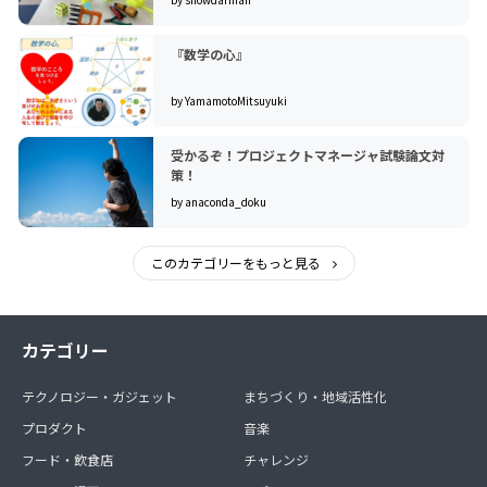
『数学の心』
by YamamotoMitsuyuki
受かるぞ！プロジェクトマネージャ試験論文対
策！
by anaconda_doku
このカテゴリーをもっと見る
カテゴリー
テクノロジー・ガジェット
まちづくり・地域活性化
プロダクト
音楽
フード・飲食店
チャレンジ