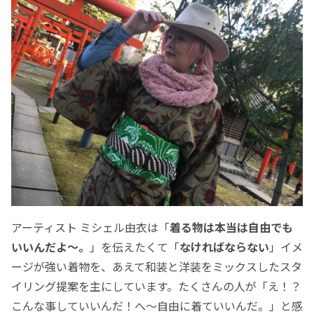
アーティスト ミシェル由衣は「
着る物は本当は自由でも
いいんだよ〜。
」を伝えたくて「
なければならない
」イメ
ージが強い着物を、あえて和装と洋装をミックスしたスタ
イリング提案を主にしています。たくさんの人が「え！？
こんな事していいんだ！へ〜自由に着ていいんだ。」と感