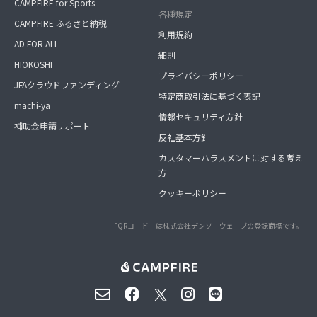
CAMPFIRE for Sports
各種規定
CAMPFIRE ふるさと納税
利用規約
AD FOR ALL
細則
HIOKOSHI
プライバシーポリシー
JFAクラウドファンディング
特定商取引法に基づく表記
machi-ya
情報セキュリティ方針
補助金申請サポート
反社基本方針
カスタマーハラスメントに対する考え
方
クッキーポリシー
「QRコード」は株式会社デンソーウェーブの登録商標です。