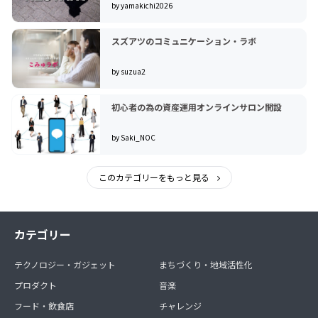
by yamakichi2026
スズアツのコミュニケーション・ラボ
by suzua2
初心者の為の資産運用オンラインサロン開設
by Saki_NOC
このカテゴリーをもっと見る
カテゴリー
テクノロジー・ガジェット
まちづくり・地域活性化
プロダクト
音楽
フード・飲食店
チャレンジ