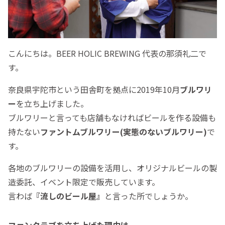
こんにちは。BEER HOLIC BREWING 代表の那須礼二で
す。
奈良県宇陀市という田舎町を拠点に2019年10月
ブルワリ
ー
を立ち上げました。
ブルワリーと言っても店舗もなければビールを作る設備も
持たない
ファントムブルワリー(
実態のないブルワリー)
で
す。
各地のブルワリーの設備を活用し、オリジナルビールの製
造委託、イベント限定で販売しています。
言わば
『流しのビール屋』
と言った所でしょうか。