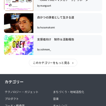
by mangaart
森かつの演者として生きる道
by husumakami
支援者向け 制作＆活動報告
by ashmore_
このカテゴリーをもっと見る
カテゴリー
テクノロジー・ガジェット
まちづくり・地域活性化
プロダクト
音楽
フード・飲食店
チャレンジ