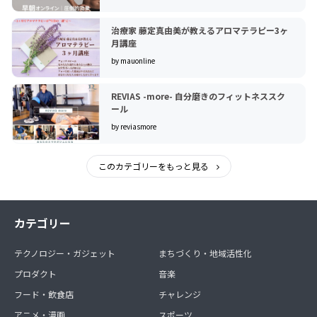
治療家 藤定真由美が教えるアロマテラピー3ヶ
月講座
by mauonline
REVIAS -more- 自分磨きのフィットネススク
ール
by reviasmore
このカテゴリーをもっと見る
カテゴリー
テクノロジー・ガジェット
まちづくり・地域活性化
プロダクト
音楽
フード・飲食店
チャレンジ
アニメ・漫画
スポーツ