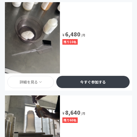
6,480
¥
/月
残り10名
詳細を見る
今すぐ参加する
8,640
¥
/月
残り60名