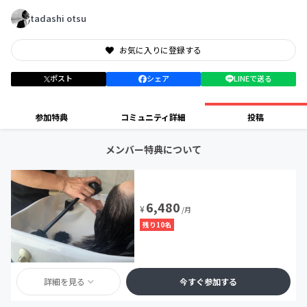
tadashi otsu
お気に入りに登録する
ポスト
シェア
LINEで送る
参加特典
コミュニティ詳細
投稿
メンバー特典について
6,480
¥
/月
残り10名
詳細を見る
今すぐ参加する