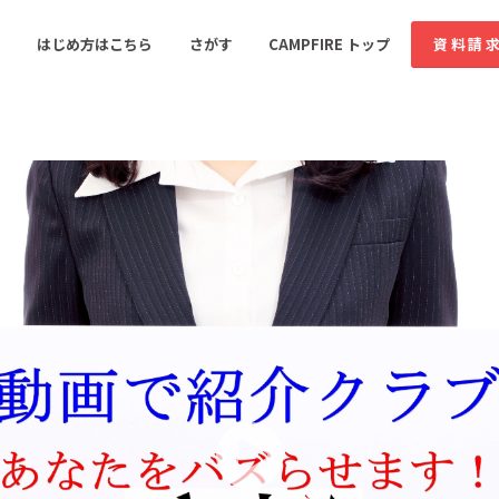
コミュニティ詳細
はじめ方はこちら
さがす
CAMPFIRE トップ
資料請
すめのコミュニティ
人気のコミュニティ
新着のコミュ
音楽
舞台・パフォーマンス
ゲーム・サービス開発
フード・飲食店
書籍・雑誌出版
アニメ・漫画
ソーシャルグッド
ビューティー・ヘルス