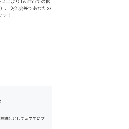
よりTwitterでの拡
位）、交流会等であなたの
です！
a
学校講師として留学生にプ