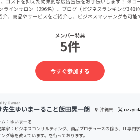
、コストを抑えた効果的な広告宣伝をお手伝いします！ ※コースに
オンラインサロン（296名）、ブログ（ビジネスランキング340
紹介、商品やサービスをご紹介し、ビジネスマッチングも可能
メンバー特典
5件
今すぐ参加する
け先生ゆいまーること飯田晃一朗
沖縄県
ozzyiid
ーム：ゆいまーる
起業家：ビジネスコンサルティング、商品プロデュースの傍ら、IT専門
ミング等を教えています。を行っております。