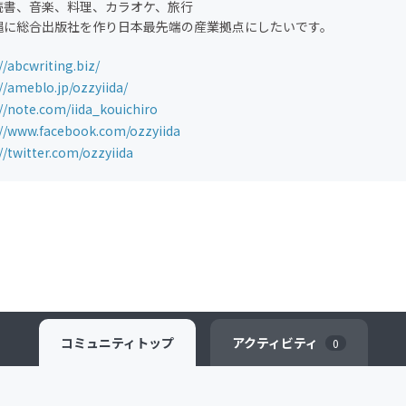
読書、音楽、料理、カラオケ、旅行
縄に総合出版社を作り日本最先端の産業拠点にしたいです。
//abcwriting.biz/
//ameblo.jp/ozzyiida/
//note.com/iida_kouichiro
://www.facebook.com/ozzyiida
//twitter.com/ozzyiida
コミュニティ
トップ
アクティビティ
0