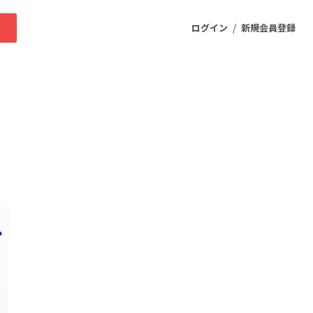
/
求
ログイン
新規会員登録
ニティ
プロダクト
ファッション
スポーツ
ケア
まちづくり・地域活性化