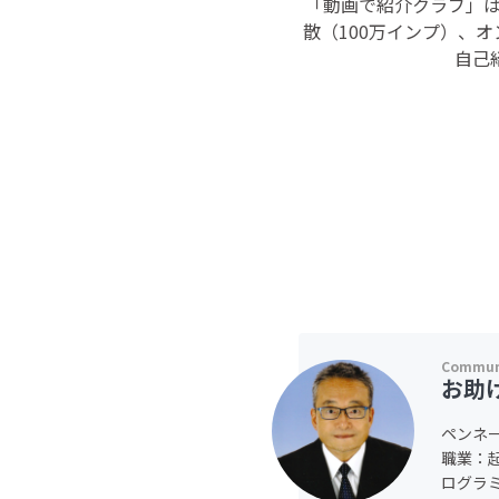
「動画で紹介クラブ」は
散（100万インプ）、
自己
お助
ペンネ
職業：
ログラ