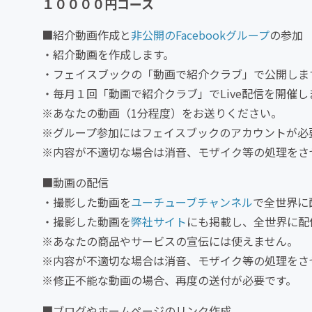
１００００円コース
■紹介動画作成と
非公開のFacebookグループ
の参加
・紹介動画を作成します。
・フェイスブックの「動画で紹介クラブ」で公開しま
・毎月１回「動画で紹介クラブ」でLive配信を開催し
※あなたの動画（1分程度）をお送りください。
※グループ参加にはフェイスブックのアカウントが必
※内容が不適切な場合は消音、モザイク等の処理をさ
■動画の配信
・撮影した動画を
ユーチューブチャンネル
で全世界に
・撮影した動画を
弊社サイト
にも掲載し、全世界に配
※あなたの商品やサービスの宣伝には使えません。
※内容が不適切な場合は消音、モザイク等の処理をさ
※修正不能な動画の場合、再度の送付が必要です。
■ブログやホームページのリンク作成