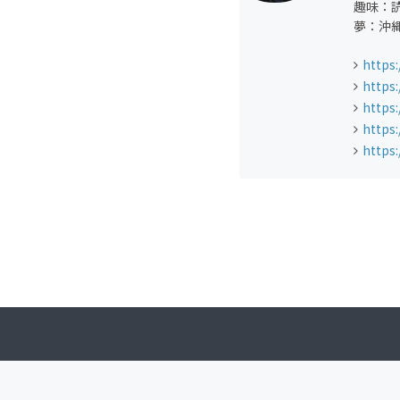
趣味：
夢：沖
https:
https:
https:
https
https: