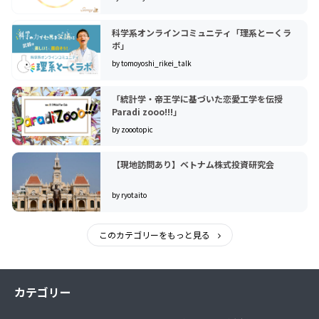
科学系オンラインコミュニティ「理系とーくラ
ボ」
by tomoyoshi_rikei_talk
「統計学・帝王学に基づいた恋愛工学を伝授
Paradi zooo!!!」
by zoootopic
【現地訪問あり】ベトナム株式投資研究会
by ryotaito
このカテゴリーをもっと見る
カテゴリー