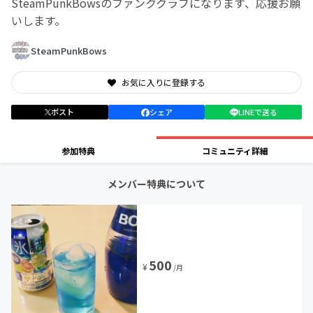
SteamPunkBowsのファンククラブになります、応援お願
いします。
SteamPunkBows
お気に入りに登録する
ポスト
シェア
LINEで送る
参加特典
コミュニティ詳細
メンバー特典について
500
¥
/月