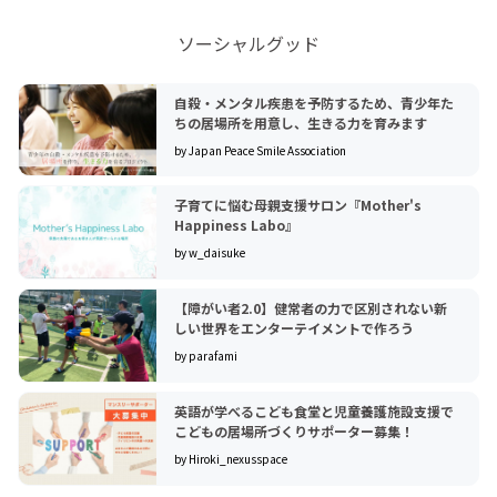
ソーシャルグッド
自殺・メンタル疾患を予防するため、青少年た
ちの居場所を用意し、生きる力を育みます
by Japan Peace Smile Association
子育てに悩む母親支援サロン『Mother's
Happiness Labo』
by w_daisuke
【障がい者2.0】健常者の力で区別されない新
しい世界をエンターテイメントで作ろう
by parafami
英語が学べるこども食堂と児童養護施設支援で
こどもの居場所づくりサポーター募集！
by Hiroki_nexusspace