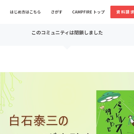
コミュニティ詳細
はじめ方はこちら
さがす
CAMPFIRE トップ
資料請
このコミュニティは閉鎖しました
すめのコミュニティ
人気のコミュニティ
新着のコミュ
音楽
舞台・パフォーマンス
ゲーム・サービス開発
フード・飲食店
書籍・雑誌出版
アニメ・漫画
ソーシャルグッド
ビューティー・ヘルス