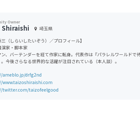
 Shiraishi
埼玉県
泰三（しらいしたいぞう）／プロフィール】
講演家・脚本家
マン、バーテンダーを経て作家に転身。代表作は『パラレルワールドで
）。今後さらなる世界的な活躍が注目されている（本人談）。
//ameblo.jp/drfg2nd
//www.taizoshiraishi.com
//twitter.com/taizofeelgood