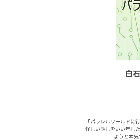
白
「パラレルワールドに
怪しい話しをいい年し
ようと本気