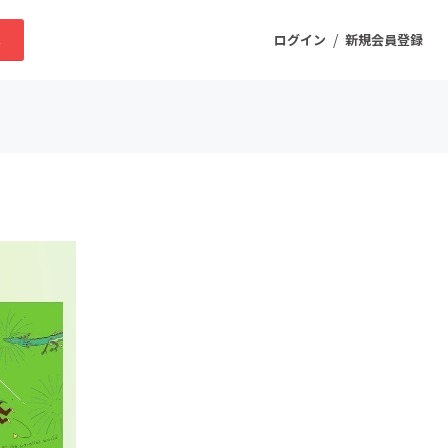
/
求
ログイン
新規会員登録
ニティ
プロダクト
ファッション
スポーツ
ケア
まちづくり・地域活性化