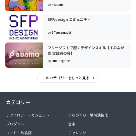
by kyoumu
SFP.design コミュニティ
by S Tsunemachi
フリーソフトで磨くデザインスキル【すみなが
め 実践者の会】
by suminagame
このカテゴリーをもっと見る
カテゴリー
テクノロジー・ガジェット
まちづくり・地域活性化
プロダクト
音楽
フード・飲食店
チャレンジ