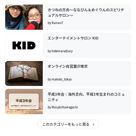
きつねの方舟〜ななびん＆めぐりんのスピリチ
ュアルサロン〜
by Nanavi7
エンターテイメントサロン KID
by hidemarudiary
オンライン自習室＠東京
by makoto_tokyo
平成3年会：海外志向、平成3年生まれのコミュ
ニティ
by MasakiHamaguchi
このカテゴリーをもっと見る