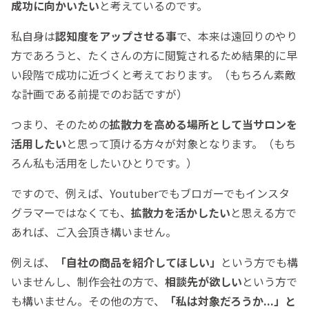
成功に向かいたい
と考えているのです。
私自身は
認知度をアップさせる事
で、本来は遠回りのやり
方であろうと、たくさんの方に閲覧されるため結果的に早
い段階で成功に近づくと考えております。（もちろん素敵
な計画である前提でのお話ですが）
つまり、そのための
拡散力を高める場所として当サロンを
活用したい
と思って頂ける方々が対象となります。（もち
ろん私も活用をしたいひとりです。）
ですので、例えば、Youtuberでもブロガーでもインスタ
グラマーではなくても、
拡散力を活かしたい
と思える方で
あれば、ご入会頂き構いません。
例えば、
「自社の商品を紹介してほしい」
という方でも構
いませんし、制作会社の方で、
相談先が欲しい
という方で
も構いません。その他の方で、
「私は対象だろうか...」と