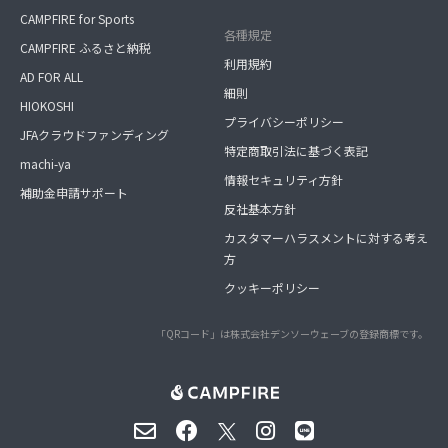
CAMPFIRE for Sports
各種規定
CAMPFIRE ふるさと納税
利用規約
AD FOR ALL
細則
HIOKOSHI
プライバシーポリシー
JFAクラウドファンディング
特定商取引法に基づく表記
machi-ya
情報セキュリティ方針
補助金申請サポート
反社基本方針
カスタマーハラスメントに対する考え
方
クッキーポリシー
「QRコード」は株式会社デンソーウェーブの登録商標です。