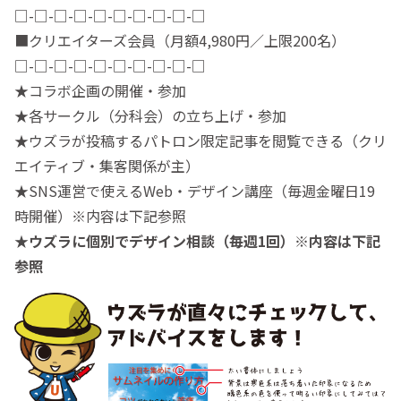
□-□-□-□-□-□-□-□-□-□
■クリエイターズ会員（月額4,980円／上限200名）
□-□-□-□-□-□-□-□-□-□
★コラボ企画の開催・参加
★各サークル（分科会）の立ち上げ・参加
★ウズラが投稿するパトロン限定記事を閲覧できる（クリ
エイティブ・集客関係が主）
★SNS運営で使えるWeb・デザイン講座（毎週金曜日19
時開催）※内容は下記参照
★ウズラに個別でデザイン相談（毎週1回）※内容は下記
参照