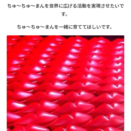
ちゅ〜ちゅ〜まんを世界に広げる活動を実現させたいで
す。
ちゅ〜ちゅ〜まんを一緒に育ててほしいです。