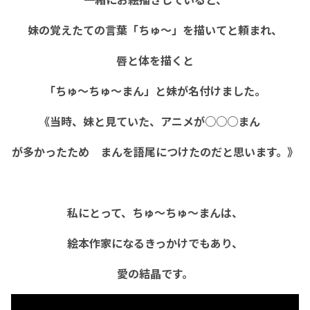
妹の覚えたての言葉「ちゅ〜」を描いてと頼まれ、
唇と体を描くと
「ちゅ〜ちゅ〜まん」と妹が名付けました。
《当時、妹と見ていた、アニメが○○○まん
が多かったため まんを語尾につけたのだと思います。》
私にとって、ちゅ〜ちゅ〜まんは、
絵本作家になるきっかけでもあり、
愛の結晶です。