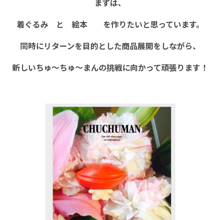
まずは、
着ぐるみ と 絵本 を作りたいと思っています。
同時にリターンを目的とした商品展開をしながら、
新しいちゅ〜ちゅ〜まんの挑戦に向かって頑張ります！