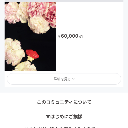
60,000
¥
/月
詳細を見る
このコミュニティについて
▼はじめにご挨拶