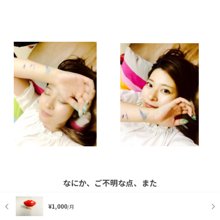
なにか、ご不明な点、また
絵本作家 永井みさえは、どんな人なんだろ〜と思ってく
¥1,000
/月
れた人は