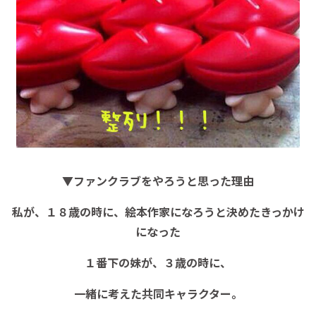
▼ファンクラブをやろうと思った理由
私が、１８歳の時に、絵本作家になろうと決めたきっかけ
になった
１番下の妹が、３歳の時に、
一緒に考えた共同キャラクター。