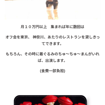
月１０万円以上 集まれば年に数回は
オフ会を東京、 神奈川、あたりのレストランを貸しきっ
てできます。
もちろん、その時に着ぐるみのちゅ〜ちゅ〜まんがいれ
ば、出演します。
(食費一部負担)