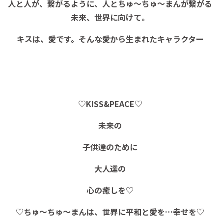
人と人が、繋がるように、人とちゅ〜ちゅ〜まんが繋がる
未来、世界に向けて。
キスは、愛です。そんな愛から生まれたキャラクター
♡KISS&PEACE♡
未来の
子供達のために
大人達の
心の癒しを♡
♡ちゅ〜ちゅ〜まんは、世界に平和と愛を…幸せを♡