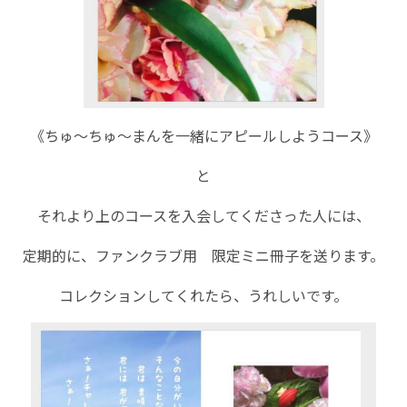
《ちゅ〜ちゅ〜まんを一緒にアピールしようコース》
と
それより上のコースを入会してくださった人には、
定期的に、ファンクラブ用 限定ミニ冊子を送ります。
コレクションしてくれたら、うれしいです。