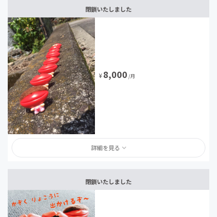
閉鎖いたしました
8,000
¥
/月
詳細を見る
閉鎖いたしました