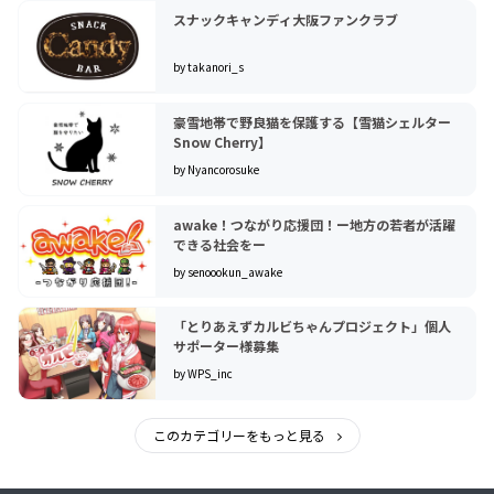
スナックキャンディ大阪ファンクラブ
by takanori_s
豪雪地帯で野良猫を保護する【雪猫シェルター
Snow Cherry】
by Nyancorosuke
awake！つながり応援団！ー地方の若者が活躍
できる社会をー
by senoookun_awake
「とりあえずカルビちゃんプロジェクト」個人
サポーター様募集
by WPS_inc
このカテゴリーをもっと見る