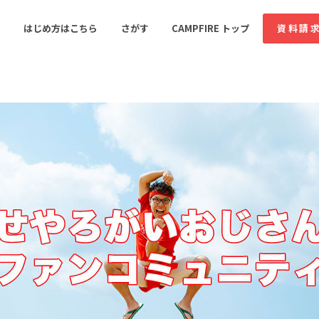
コミュニティ詳細
投稿
はじめ方はこちら
さがす
CAMPFIRE トップ
資料請
すめのコミュニティ
人気のコミュニティ
新着のコミュ
音楽
舞台・パフォーマンス
ゲーム・サービス開発
フード・飲食店
書籍・雑誌出版
アニメ・漫画
ソーシャルグッド
ビューティー・ヘルス