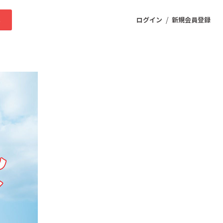
/
求
ログイン
新規会員登録
ニティ
プロダクト
ファッション
スポーツ
ケア
まちづくり・地域活性化