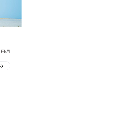
ィ
円/月
み