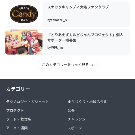
スナックキャンディ大阪ファンクラブ
by takanori_s
「とりあえずカルビちゃんプロジェクト」個人
サポーター様募集
by WPS_inc
このカテゴリーをもっと見る
カテゴリー
テクノロジー・ガジェット
まちづくり・地域活性化
プロダクト
音楽
フード・飲食店
チャレンジ
アニメ・漫画
スポーツ