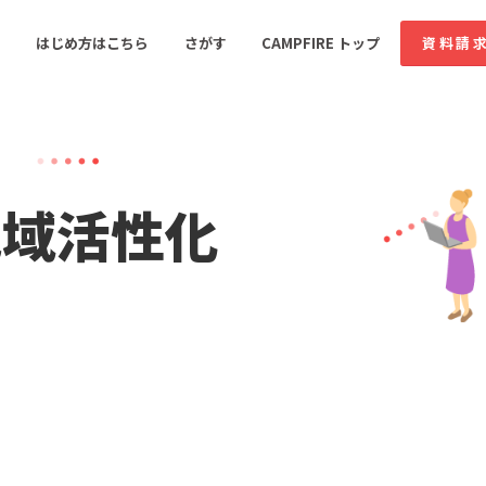
はじめ方はこちら
さがす
CAMPFIRE トップ
資料請
すめのコミュニティ
人気のコミュニティ
新着のコミュ
地域活性化
音楽
舞台・パフォーマンス
ゲーム・サービス開発
フード・飲食店
書籍・雑誌出版
アニメ・漫画
ソーシャルグッド
ビューティー・ヘルス