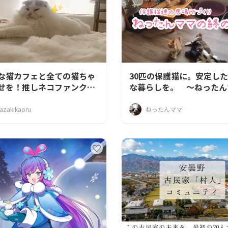
な猫カフェと全ての猫ちゃ
30匹の保護猫に。安定し
せを！推しネコファンクラ
な暮らしを。 〜ねったん
ート★
終の住処〜
azakikaoru
ねったんママの終の住処