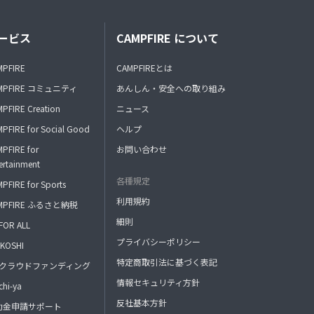
ービス
CAMPFIRE について
MPFIRE
CAMPFIREとは
MPFIRE コミュニティ
あんしん・安全への取り組み
PFIRE Creation
ニュース
PFIRE for Social Good
ヘルプ
PFIRE for
お問い合わせ
ertainment
各種規定
PFIRE for Sports
利用規約
MPFIRE ふるさと納税
細則
FOR ALL
プライバシーポリシー
KOSHI
特定商取引法に基づく表記
FAクラウドファンディング
情報セキュリティ方針
hi-ya
反社基本方針
助金申請サポート