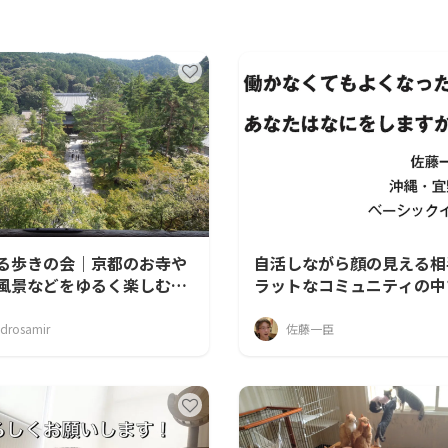
CAMPFIRE for Social Good
CAMPFIRE Creation
る歩きの会｜京都のお寺や
自活しながら顔の見える相
風景などをゆるく楽しむ交
ラットなコミュニティの中
ュニティ
に暮らせたら
drosamir
佐藤一臣