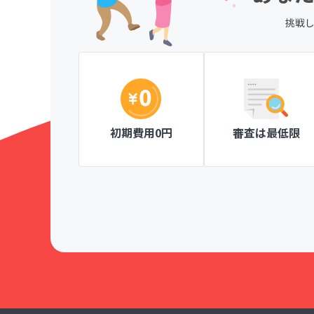
挑戦
、一目で分か
ページ作成が簡単な操作ででき、見やすい
がとても楽しく
にも安心です。
Knitty member's club ニッティメンバーズク
初期費用0円
審査は最低限
！