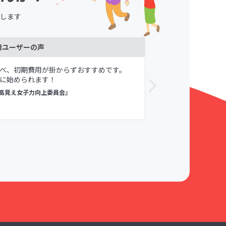
します
用ユーザーの声
べ、初期費用が掛からずおすすめです。
メンバーや自
に始められます！
が寛容である
すめしてます。
高見え女子力向上委員会』
議論メシ