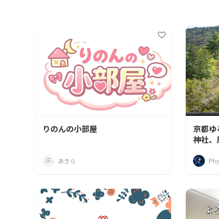
りのんの小部屋
京都ゆ
神社、
流コミ
あきら
Phy