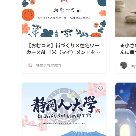
【おむコミ】街づくり×在宅ワー
★小さ
カー×AI 「米（マイ）メン」を育
んに幸
てるコミュニティ
ブスタ
株式会社想結び
miy