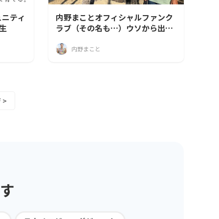
ュニティ
内野まことオフィシャルファンク
生
ラブ（その名も…）ウソから出た
マコトの会！
内野まこと
 >
す