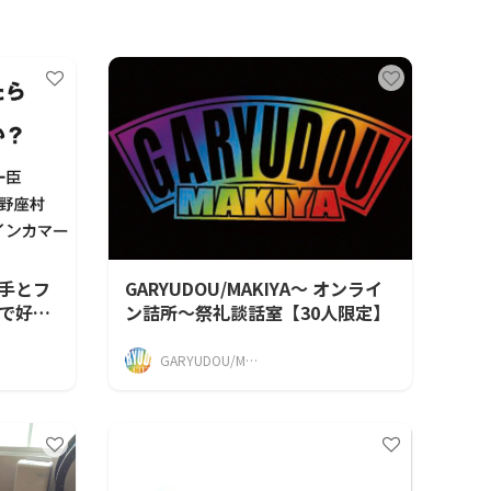
手とフ
GARYUDOU/MAKIYA〜 オンライ
で好き
ン詰所〜祭礼談話室【30人限定】
GARYUDOU/MAKIYA