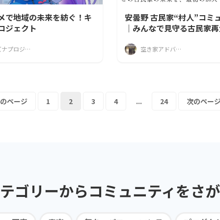
メで地域の未来を紡ぐ！キ
安曇野 古民家“村人”コミ
ロジェクト
｜みんなで見守る古民家再
キズナプロジェクト
空き家アドバイザー協議会安曇野支部
のページ
1
2
3
4
...
24
次のページ
テゴリーから
コミュニティを
さが