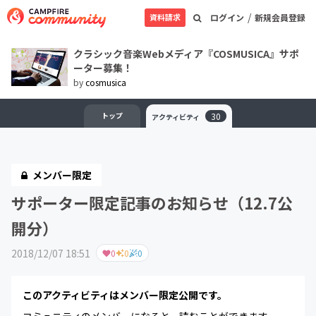
/
資料請求
ログイン
新規会員登録
クラシック音楽Webメディア『COSMUSICA』サポ
ーター募集！
by
cosmusica
トップ
30
アクティビティ
メンバー限定
サポーター限定記事のお知らせ（12.7公
開分）
2018/12/07 18:51
0
0
0
このアクティビティはメンバー限定公開です。