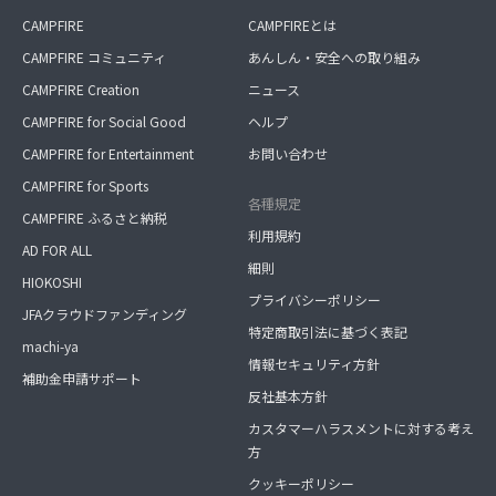
CAMPFIRE
CAMPFIREとは
CAMPFIRE コミュニティ
あんしん・安全への取り組み
CAMPFIRE Creation
ニュース
CAMPFIRE for Social Good
ヘルプ
CAMPFIRE for Entertainment
お問い合わせ
CAMPFIRE for Sports
各種規定
CAMPFIRE ふるさと納税
利用規約
AD FOR ALL
細則
HIOKOSHI
プライバシーポリシー
JFAクラウドファンディング
特定商取引法に基づく表記
machi-ya
情報セキュリティ方針
補助金申請サポート
反社基本方針
カスタマーハラスメントに対する考え
方
クッキーポリシー