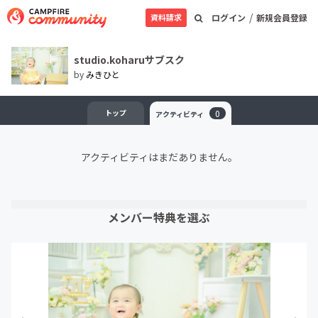
/
資料請求
ログイン
新規会員登録
studio.koharuサブスク
by
みきひと
トップ
0
アクティビティ
アクティビティはまだありません。
メンバー特典を選ぶ