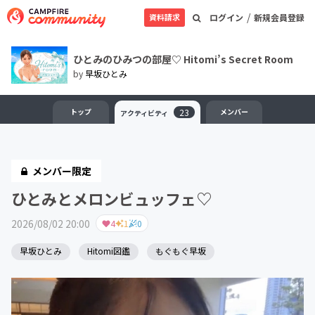
/
資料請求
ログイン
新規会員登録
ひとみのひみつの部屋♡ Hitomi’s Secret Room
by
早坂ひとみ
トップ
23
メンバー
アクティビティ
メンバー限定
ひとみとメロンビュッフェ♡
2026/08/02 20:00
4
1
0
早坂ひとみ
Hitomi図鑑
もぐもぐ早坂