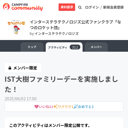
/
資料請求
ログイン
新規会員登録
インターステラテクノロジズ公式ファンクラブ「な
つのロケット団」
by
インターステラテクノロジズ
トップ
312
メンバー
アクティビティ
メンバー限定
IST大樹ファミリーデーを実施しまし
た！
2025/06/02 17:00
いいね
11
ワクワク
1
おめでと
1
このアクティビティはメンバー限定公開です。