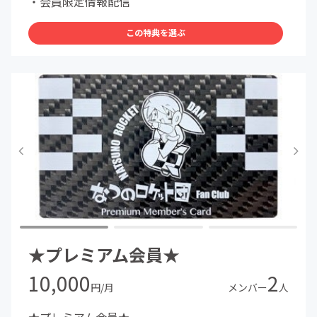
・会員限定情報配信
この特典を選ぶ
★プレミアム会員★
10,000
2
円/月
メンバー
人