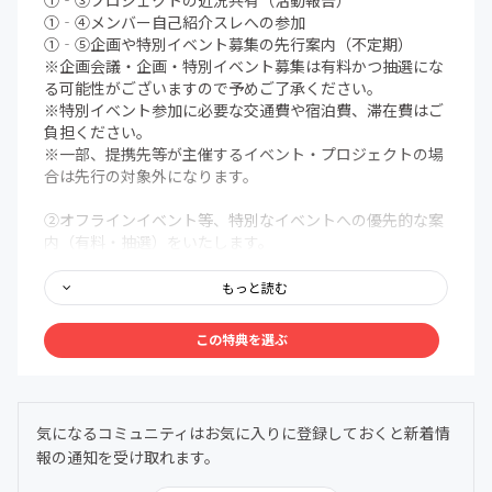
①‐③プロジェクトの近況共有（活動報告）
①‐④メンバー自己紹介スレへの参加
①‐⑤企画や特別イベント募集の先行案内（不定期）
※企画会議・企画・特別イベント募集は有料かつ抽選にな
る可能性がございますので予めご了承ください。
※特別イベント参加に必要な交通費や宿泊費、滞在費はご
負担ください。
※一部、提携先等が主催するイベント・プロジェクトの場
合は先行の対象外になります。
②オフラインイベント等、特別なイベントへの優先的な案
内（有料・抽選）をいたします。
※チケットは有料かつ抽選になりますので予めご了承くだ
さい。
もっと読む
※イベント参加に必要な交通費や宿泊費、滞在費はご負担
ください。
この特典を選ぶ
③公式サイトのサポーターページにお名前を記載させて頂
きます。
気になるコミュニティはお気に入りに登録しておくと新着情
【備考欄】
報の通知を受け取れます。
備考欄に掲載を希望するお名前（HN可）をご記入くださ
いませ。