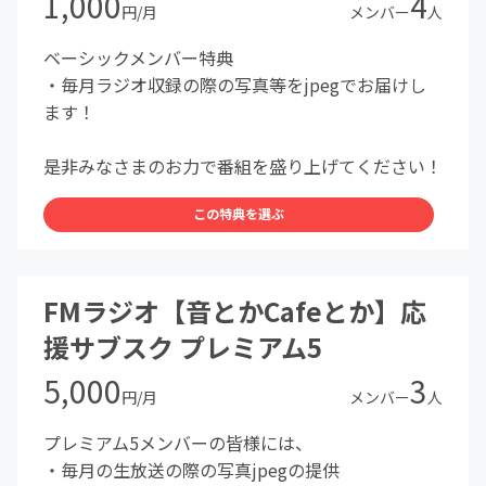
1,000
4
円/月
メンバー
人
ベーシックメンバー特典
・毎月ラジオ収録の際の写真等をjpegでお届けし
ます！
是非みなさまのお力で番組を盛り上げてください！
この特典を選ぶ
FMラジオ【音とかCafeとか】応
援サブスク プレミアム5
5,000
3
円/月
メンバー
人
プレミアム5メンバーの皆様には、
・毎月の生放送の際の写真jpegの提供