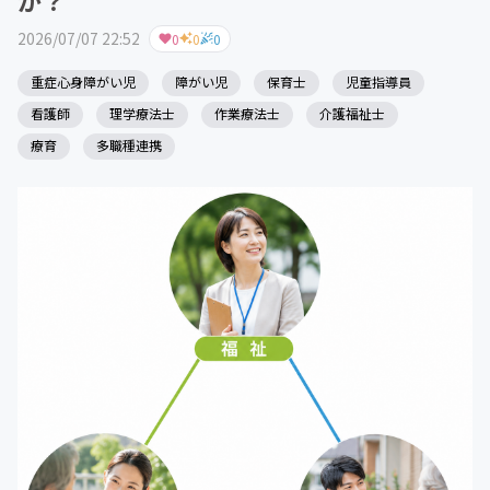
2026/07/07 22:52
0
0
0
重症心身障がい児
障がい児
保育士
児童指導員
看護師
理学療法士
作業療法士
介護福祉士
療育
多職種連携