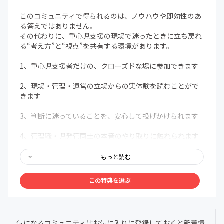
このコミュニティで得られるのは、ノウハウや即効性のあ
る答えではありません。
その代わりに、重心児支援の現場で迷ったときに立ち戻れ
る“考え方”と“視点”を共有する環境があります。
1、重心児支援者だけの、クローズドな場に参加できます
2、現場・管理・運営の立場からの実体験を読むことがで
きます
3、判断に迷っていることを、安心して投げかけられます
4、管理職・児発管同士の本音のやり取りに触れられます
5、蓄積された過去のやり取りを、いつでも読み返せます
もっと読む
☆【特典内容】☆
この特典を選ぶ
重心児支援に関する悩み・事例・疑問を自由に投稿できる
クローズドFBコミュニティ
気になるコミュニティはお気に入りに登録しておくと新着情