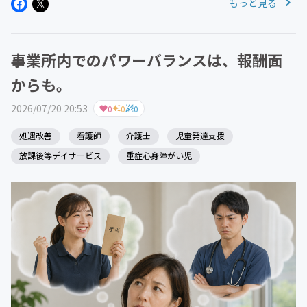
もっと見る
リハビリテーションの3職種の専門家たちが、有機的な連
携を図らなければ質の高い支...
事業所内でのパワーバランスは、報酬面
からも。
2026/07/20 20:53
0
0
0
処遇改善
看護師
介護士
児童発達支援
放課後等デイサービス
重症心身障がい児