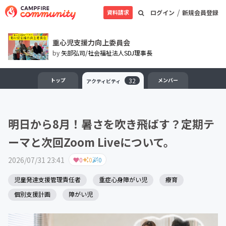
/
資料請求
ログイン
新規会員登録
重心児支援力向上委員会
by
矢部弘司/社会福祉法人SDJ理事長
トップ
32
メンバー
アクティビティ
明日から8月！暑さを吹き飛ばす？定期テ
ーマと次回Zoom Liveについて。
2026/07/31 23:41
0
0
0
児童発達支援管理責任者
重症心身障がい児
療育
個別支援計画
障がい児