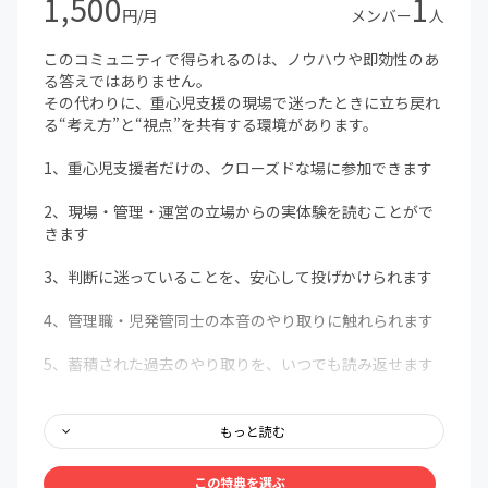
1,500
1
円/月
メンバー
人
このコミュニティで得られるのは、ノウハウや即効性のあ
る答えではありません。
その代わりに、重心児支援の現場で迷ったときに立ち戻れ
る“考え方”と“視点”を共有する環境があります。
1、重心児支援者だけの、クローズドな場に参加できます
2、現場・管理・運営の立場からの実体験を読むことがで
きます
3、判断に迷っていることを、安心して投げかけられます
4、管理職・児発管同士の本音のやり取りに触れられます
5、蓄積された過去のやり取りを、いつでも読み返せます
☆【特典内容】☆
もっと読む
重心児支援に関する悩み・事例・疑問を自由に投稿できる
クローズドFBコミュニティ
この特典を選ぶ