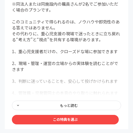
※同法人または同施設内の職員さんが2名でご参加いただ
く場合のプランです。
このコミュニティで得られるのは、ノウハウや即効性のあ
る答えではありません。
その代わりに、重心児支援の現場で迷ったときに立ち戻れ
る“考え方”と“視点”を共有する環境があります。
1、重心児支援者だけの、クローズドな場に参加できます
2、現場・管理・運営の立場からの実体験を読むことがで
きます
3、判断に迷っていることを、安心して投げかけられます
4、管理職・児発管同士の本音のやり取りに触れられます
5、蓄積された過去のやり取りを、いつでも読み返せます
もっと読む
☆【特典内容】☆
この特典を選ぶ
重心児支援に関する悩み・事例・疑問を自由に投稿できる