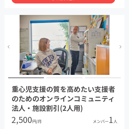
矢部からのフィードバック・コメント
月1回のZOOMライブ配信（リアルタイムQ&A）
ライブ配信のアーカイブ視聴
ここは
「正解をもらう場所」ということではなく、支援者として
大きく自信を付けてもらう場所です。
明日からの支援に活かせるアウトプットできる、実効性の
高い内容を配信します。
重心児支援の質を高めたい支援者
のためのオンラインコミュニティ
法人・施設割引(2人用)
2,500
1
円/月
メンバー
人