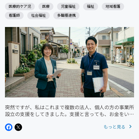
医療的ケア児
医療
児童福祉
福祉
地域看護
看護師
社会福祉
多職種連携
突然ですが、私はこれまで複数の法人、個人の方の事業所
設立の支援をしてきました。支援と言っても、お金をいた
だける程のものとは程遠い。そう考えています。その最た
もっと見る
る要因は、看護師を確保するための仕組みや方法を伝える
ことができていないからです...