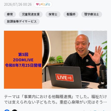
2026/07/26 00:26
0
0
0
療育
児童発達支援
保育士
看護師
理学療法士
放課後等デイサービス
テーマは「事業内における他職種連携」でした。福祉だけ
では支えられない子どもたち。重症心身障がい児はそう言
い換えることができます。だから、介護（保育）、看護、