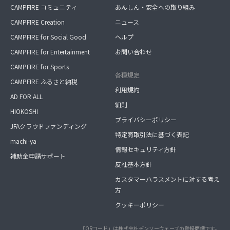
CAMPFIRE コミュニティ
あんしん・安全への取り組み
CAMPFIRE Creation
ニュース
CAMPFIRE for Social Good
ヘルプ
CAMPFIRE for Entertainment
お問い合わせ
CAMPFIRE for Sports
各種規定
CAMPFIRE ふるさと納税
利用規約
AD FOR ALL
細則
HIOKOSHI
プライバシーポリシー
JFAクラウドファンディング
特定商取引法に基づく表記
machi-ya
情報セキュリティ方針
補助金申請サポート
反社基本方針
カスタマーハラスメントに対する考え
方
クッキーポリシー
「QRコード」は株式会社デンソーウェーブの登録商標です。