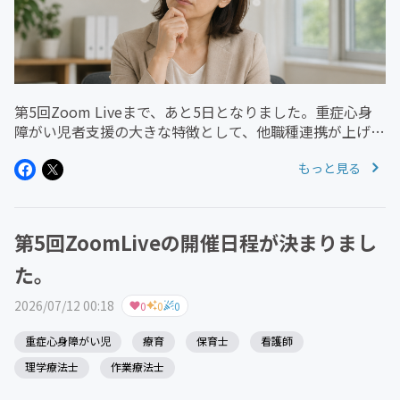
第5回Zoom Liveまで、あと5日となりました。重症心身
障がい児者支援の大きな特徴として、他職種連携が上げら
れます。もし、あなたが事業所の管理者だったら。権限や
もっと見る
報酬について、どう考えますか？福祉も、物価高騰や人材
不足の煽りを受けて...
第5回ZoomLiveの開催日程が決まりまし
た。
2026/07/12 00:18
0
0
0
重症心身障がい児
療育
保育士
看護師
理学療法士
作業療法士