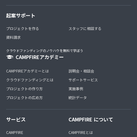
4、管理職・児発管同士の本音のやり取りに触れられます
起案サポート
5、蓄積された過去のやり取りを、いつでも読み返せます
プロジェクトを作る
スタッフに相談する
☆【特典内容】☆
資料請求
重心児支援に関する悩み・事例・疑問を自由に投稿できる
クラウドファンディングのノウハウを無料で学ぼう
クローズドFBコミュニティ
CAMPFIREアカデミー
矢部からのフィードバック・コメント
CAMPFIREアカデミーとは
説明会・相談会
月1回のZOOMライブ配信（リアルタイムQ&A）
クラウドファンディングとは
サポートサービス
プロジェクトの作り方
実施事例
ライブ配信のアーカイブ視聴
プロジェクトの広め方
統計データ
ここは 「正解をもらう場所」ということではなく、支援者
として大きく自信を付けてもらう場所です。 明日からの支
援に活かせるアウトプットできる、実効性の高い内容を配
サービス
CAMPFIRE について
信します。
CAMPFIRE
CAMPFIREとは