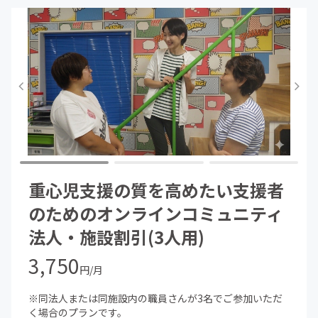
クローズドFBコミュニティ
矢部からのフィードバック・コメント
月1回のZOOMライブ配信（リアルタイムQ&A）
ライブ配信のアーカイブ視聴
ここは 「正解をもらう場所」ということではなく、支援者
として大きく自信を付けてもらう場所です。 明日からの支
援に活かせるアウトプットできる、実効性の高い内容を配
信します。
重心児支援の質を高めたい支援者
のためのオンラインコミュニティ
法人・施設割引(3人用)
3,750
円/月
※同法人または同施設内の職員さんが3名でご参加いただ
く場合のプランです。