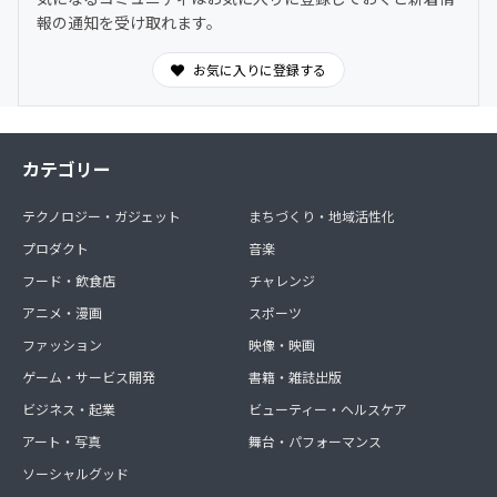
矢部からのフィードバック・コメント
報の通知を受け取れます。
月1回のZOOMライブ配信（リアルタイムQ&A）
お気に入りに登録する
ライブ配信のアーカイブ視聴
ここは 「正解をもらう場所」ということではなく、支援者
として大きく自信を付けてもらう場所です。 明日からの支
カテゴリー
援に活かせるアウトプットできる、実効性の高い内容を配
信します。※同法人または同施設内の職員さんが2名でご
テクノロジー・ガジェット
まちづくり・地域活性化
参加いただく場合のプランです。
プロダクト
音楽
このコミュニティで得られるのは、ノウハウや即効性のあ
フード・飲食店
チャレンジ
る答えではありません。
アニメ・漫画
スポーツ
その代わりに、重心児支援の現場で迷ったときに立ち戻れ
る“考え方”と“視点”を共有する環境があります。
ファッション
映像・映画
ゲーム・サービス開発
書籍・雑誌出版
1、重心児支援者だけの、クローズドな場に参加できます
ビジネス・起業
ビューティー・ヘルスケア
2、現場・管理・運営の立場からの実体験を読むことがで
アート・写真
舞台・パフォーマンス
きます
ソーシャルグッド
3、判断に迷っていることを、安心して投げかけられます