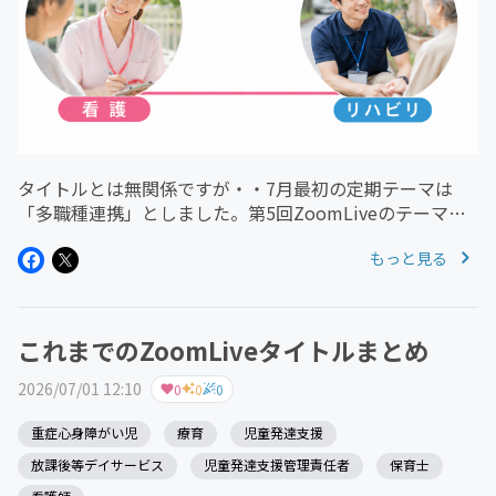
タイトルとは無関係ですが・・7月最初の定期テーマは
「多職種連携」としました。第5回ZoomLiveのテーマ
も、この悩ましく永遠のもののように感じてしまう課題に
もっと見る
ついて切り込んでみたいと思っています。療育の基本は、
発達支援・家族支援・地域...
これまでのZoomLiveタイトルまとめ
2026/07/01 12:10
0
0
0
重症心身障がい児
療育
児童発達支援
放課後等デイサービス
児童発達支援管理責任者
保育士