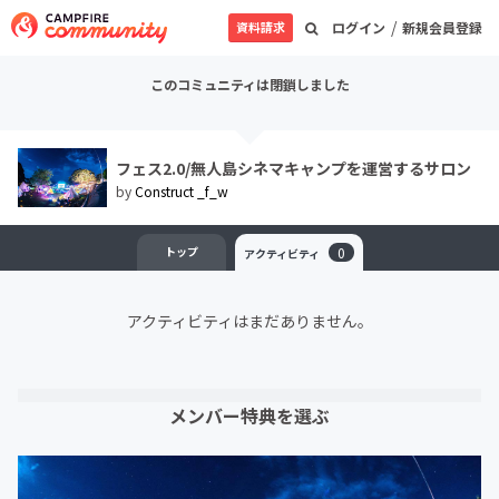
/
資料請求
ログイン
新規会員登録
このコミュニティは閉鎖しました
フェス2.0/無人島シネマキャンプを運営するサロン
by
Construct _f_w
トップ
0
アクティビティ
アクティビティはまだありません。
メンバー特典を選ぶ