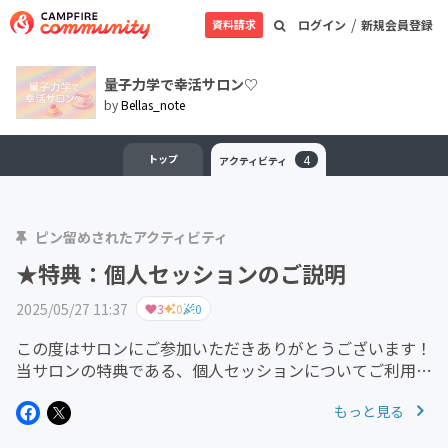
/
資料請求
ログイン
新規会員登録
量子力学で幸活サロン♡
by
Bellas_note
トップ
4
アクティビティ
ピン留めされたアクティビティ
★特典：個人セッションのご説明
2025/05/27 11:37
3
0
0
この度はサロンにご参加いただきありがとうございます！
当サロンの特典である、個人セッションについてご利用の
流れをご説明いたします。▼▼▼①✉マークの「メッセー
もっと見る
ジ機能」より、叶えたい願望やお悩みについてお送りくだ
さい。ニックネームと、差し...