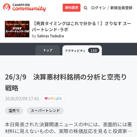
/
資料請求
ログイン
新規会員登録
【売買タイミングはこれで分かる！】さりなす スー
パートレンド･ラボ
by
Salinas Tsukuba
トップ
168
アクティビティ
26/3/9 決算悪材料銘柄の分析と空売り
戦略
2026/03/09 17:41
0
0
0
空売り
スーパートレンド
本日発表された決算関連ニュースの中には、表面的には悪
材料に見えないものの、実際の株価反応を見ると投資家心