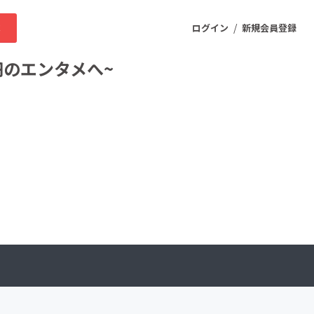
/
求
ログイン
新規会員登録
円のエンタメへ~
ニティ
プロダクト
ファッション
スポーツ
ケア
まちづくり・地域活性化