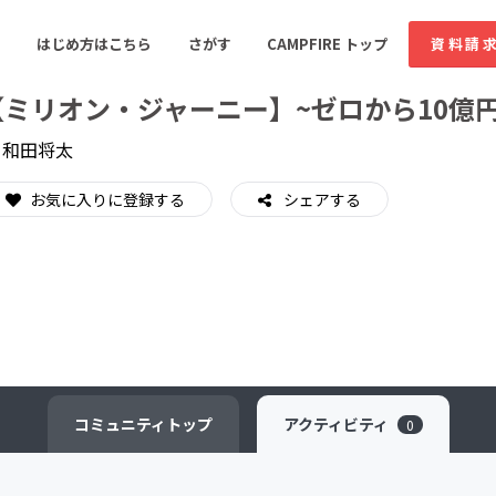
はじめ方はこちら
さがす
CAMPFIRE トップ
資料請
【ミリオン・ジャーニー】~ゼロから10億
y
和田将太
すめのコミュニティ
人気のコミュニティ
新着のコミュ
お気に入りに登録する
シェアする
音楽
舞台・パフォーマンス
ゲーム・サービス開発
フード・飲食店
書籍・雑誌出版
アニメ・漫画
ソーシャルグッド
ビューティー・ヘルス
コミュニティ
トップ
アクティビティ
0