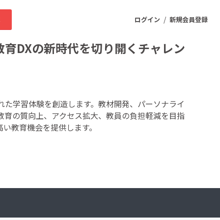
/
求
ログイン
新規会員登録
教育DXの新時代を切り開くチャレン
ニティ
された学習体験を創造します。教材開発、パーソナライ
、教育の質向上、アクセス拡大、教員の負担軽減を目指
プロダクト
高い教育機会を提供します。
ファッション
スポーツ
ケア
まちづくり・地域活性化