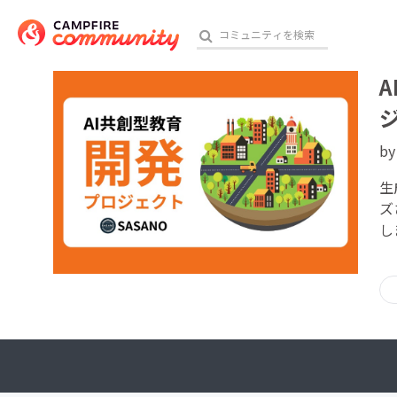
b
おす
生
ズ
アート・写真
し
テクノロジー・ガジェット
映像・映画
ビジネス・起業
チャレンジ