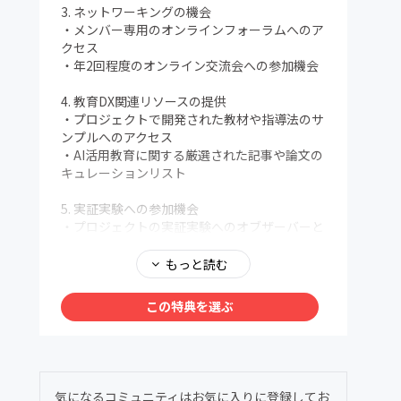
3. ネットワーキングの機会
・メンバー専用のオンラインフォーラムへのア
クセス
・年2回程度のオンライン交流会への参加機会
4. 教育DX関連リソースの提供
・プロジェクトで開発された教材や指導法のサ
ンプルへのアクセス
・AI活用教育に関する厳選された記事や論文の
キュレーションリスト
5. 実証実験への参加機会
・プロジェクトの実証実験へのオブザーバーと
しての参加機会（人数限定）
・実験結果の優先的なフィードバック
もっと読む
6. メンバー限定のオンラインワークショップ
この特典を選ぶ
・四半期に1回程度、生成AI技術の教育応用に
関する実践的なワークショップの開催
・一定期間以上の活動参加者に対する「AI共創
型教育士」認定証の発行
気になるコミュニティはお気に入りに登録してお