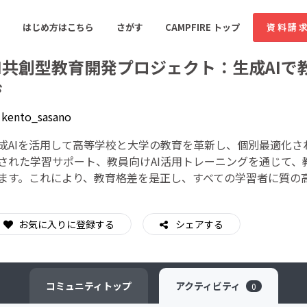
はじめ方はこちら
さがす
CAMPFIRE トップ
資料請
AI共創型教育開発プロジェクト：生成AIで
ジ
y
kento_sasano
すめのコミュニティ
人気のコミュニティ
新着のコミュ
成AIを活用して高等学校と大学の教育を革新し、個別最適化
された学習サポート、教員向けAI活用トレーニングを通じて
音楽
舞台・パフォーマンス
ます。これにより、教育格差を是正し、すべての学習者に質の
ゲーム・サービス開発
フード・飲食店
書籍・雑誌出版
アニメ・漫画
お気に入りに登録する
シェアする
ソーシャルグッド
ビューティー・ヘルス
コミュニティ
トップ
アクティビティ
0