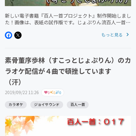
新しい電子書籍『百人一首プロジェクト』制作開始しまし
た！画像は、表紙の試作版です。じょぷりん流百人一首解
説と百人一首ソングご紹介。発売をお楽しみに！
もっと見る
素骨董序歩林（すこっとじょぷりん）のカ
ラオケ配信が４曲で頓挫しています
（汗）
2019/09/22 11:26
0
0
0
カラオケ
ジョイサウンド
百人一首