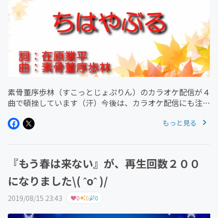
素骨董序歩林（すこっとじょぷりん）のカラオケ配信が４
曲で頓挫しています（汗）今後は、カラオケ配信にも注力
します！『素骨董序歩林』で検索してね。
もっと見る
https://www.joysound.com/web/search/artist/310...
『もう春は来ない』が、再生回数２００
になりました\( ˆoˆ )/
2019/08/15 23:43
0
0
0