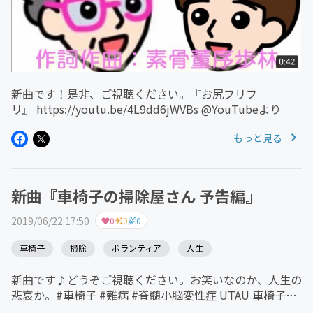
新曲です！是非、ご視聴ください。『お尻フリフ
リ』 https://youtu.be/4L9dd6jWVBs @YouTubeより
もっと見る
新曲『車椅子の掃除屋さん 予告編』
2019/06/22 17:50
0
0
0
車椅子
掃除
ボランティア
人生
新曲です♪どうぞご視聴ください。お笑いなのか、人生の
悲哀か。#車椅子 #難病 #脊髄小脳変性症 UTAU 車椅子の
掃除屋さん 予告編 https://youtu.be/WZm_PY2NPBY