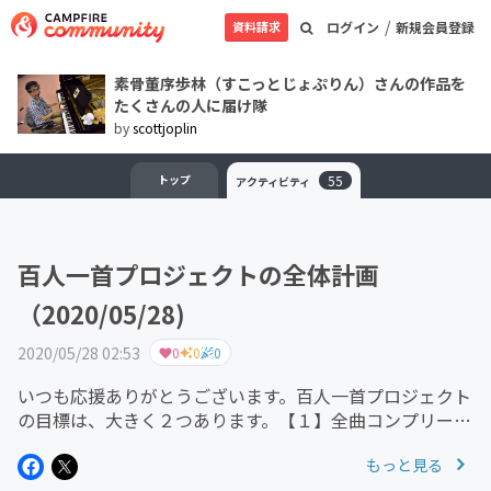
/
資料請求
ログイン
新規会員登録
素骨董序歩林（すこっとじょぷりん）さんの作品を
たくさんの人に届け隊
by
scottjoplin
トップ
55
アクティビティ
百人一首プロジェクトの全体計画
（2020/05/28)
2020/05/28 02:53
0
0
0
いつも応援ありがとうございます。百人一首プロジェクト
の目標は、大きく２つあります。【１】全曲コンプリー
ト・ライブ【２】DVD・解説書セット販売以下、今後の作
もっと見る
業予定です。【１】ー１ ライブ会場を決めて、セットリ