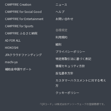
CAMPFIRE Creation
ニュース
CAMPFIRE for Social Good
ヘルプ
CAMPFIRE for Entertainment
お問い合わせ
CAMPFIRE for Sports
各種規定
CAMPFIRE ふるさと納税
利用規約
AD FOR ALL
細則
HIOKOSHI
プライバシーポリシー
JFAクラウドファンディング
特定商取引法に基づく表記
machi-ya
情報セキュリティ方針
補助金申請サポート
反社基本方針
カスタマーハラスメントに対する考え
方
クッキーポリシー
「QRコード」は株式会社デンソーウェーブの登録商標です。