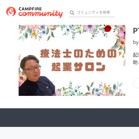
P
b
おす
起
助
アート・写真
テクノロジー・ガジェット
映像・映画
ビジネス・起業
チャレンジ