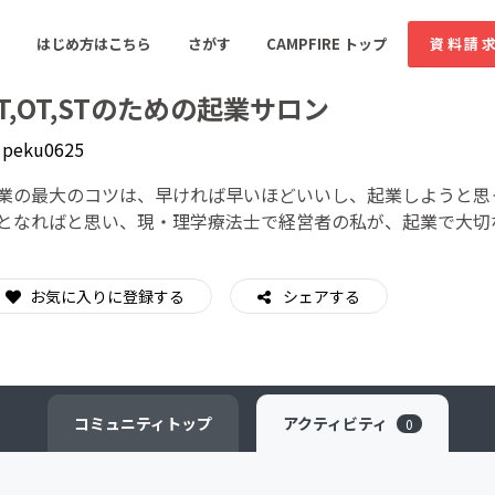
はじめ方はこちら
さがす
CAMPFIRE トップ
資料請
T,OT,STのための起業サロン
y
peku0625
すめのコミュニティ
人気のコミュニティ
新着のコミュ
業の最大のコツは、早ければ早いほどいいし、起業しようと思
となればと思い、現・理学療法士で経営者の私が、起業で大切
音楽
舞台・パフォーマンス
お気に入りに登録する
シェアする
ゲーム・サービス開発
フード・飲食店
書籍・雑誌出版
アニメ・漫画
ソーシャルグッド
ビューティー・ヘルス
コミュニティ
トップ
アクティビティ
0