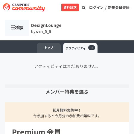
/
資料請求
ログイン
新規会員登録
DesignLounge
by
shin_5_9
トップ
0
アクティビティ
アクティビティはまだありません。
メンバー特典を選ぶ
初月無料実施中！
今参加すると今月分の参加費が無料です。
Premium 会員