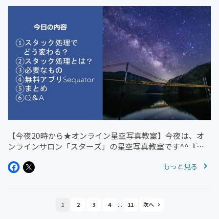
【今夜20時から★オンライン星空写真教室】今夜は、オ
ンラインサロン「スターズ」の星空写真教室です^^『日
時』6月24日（水）20:00～20:30※20:30～21:00はフリー
もっと見る
タイム！・星空写真のお悩み相談・気になる天文情報の交
換・...
...
1
2
3
4
11