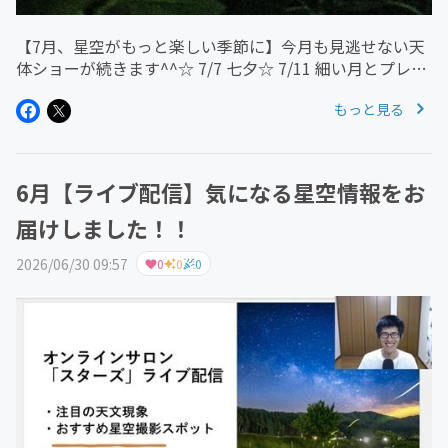
【7月、星空がもっと楽しい季節に】今月も見逃せない天
体ショーが続きます^^☆ 7/7 七夕☆ 7/11 細い月とプレア
デス星団が接近☆ 7月下旬 テンペル第2彗星が8等級台に!?
もっと見る
「見てみたい！」「写真に撮ってみたい！」そんなワクワ
クす...
6月【ライブ配信】気になる星空情報をお
届けしました！！
2026/06/30 09:57
0
0
0