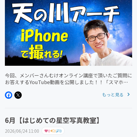
今回、メンバーさんむけオンライン講座で頂いたご質問に
お答えするYouTube動画を公開しました！！「スマホで
天の川のアーチは撮れる？」実際に、iPhone14で天の川
もっと見る
のアーチを撮ってみました^^/YouTubeでスマホで手軽に
天の川の...
6月【はじめての星空写真教室】
2026/06/24 11:00
0
0
0