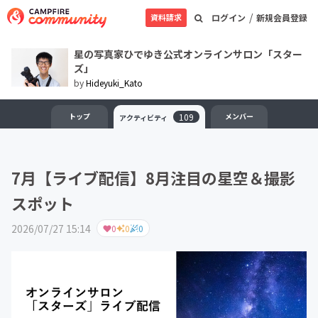
/
資料請求
ログイン
新規会員登録
星の写真家ひでゆき公式オンラインサロン「スター
ズ」
by
Hideyuki_Kato
トップ
109
メンバー
アクティビティ
7月【ライブ配信】8月注目の星空＆撮影
スポット
2026/07/27 15:14
0
0
0