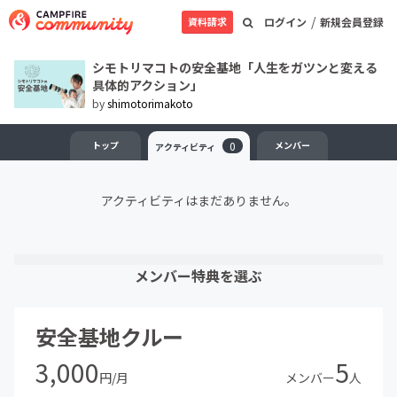
/
資料請求
ログイン
新規会員登録
シモトリマコトの安全基地「人生をガツンと変える
具体的アクション」
by
shimotorimakoto
トップ
0
メンバー
アクティビティ
アクティビティはまだありません。
メンバー特典を選ぶ
安全基地クルー
3,000
5
円/月
メンバー
人