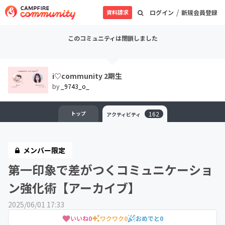
/
資料請求
ログイン
新規会員登録
このコミュニティは閉鎖しました
i‎♡community 2期生
by
_9743_o_
トップ
162
アクティビティ
メンバー限定
第一印象で差がつくコミュニケーショ
ン強化術【アーカイブ】
2025/06/01 17:33
いいね
0
ワクワク
0
おめでと
0