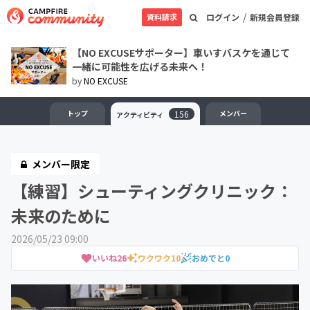
/
資料請求
ログイン
新規会員登録
【NO EXCUSEサポーター】車いすバスケを通じて
一緒に可能性を広げる未来へ！
by
NO EXCUSE
トップ
156
メンバー
アクティビティ
メンバー限定
【練習】シューティングクリニック：
未来のために
2026/05/23 09:00
いいね
26
ワクワク
10
おめでと
0