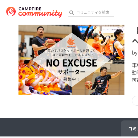
b
おす
車
動
アート・写真
可
テクノロジー・ガジェット
映像・映画
ビジネス・起業
チャレンジ
コミ