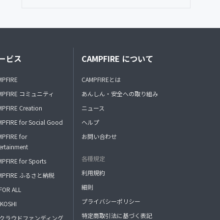
ービス
CAMPFIRE について
MPFIRE
CAMPFIREとは
MPFIRE コミュニティ
あんしん・安全への取り組み
PFIRE Creation
ニュース
PFIRE for Social Good
ヘルプ
PFIRE for
お問い合わせ
ertainment
各種規定
PFIRE for Sports
利用規約
MPFIRE ふるさと納税
細則
FOR ALL
プライバシーポリシー
KOSHI
特定商取引法に基づく表記
FAクラウドファンディング