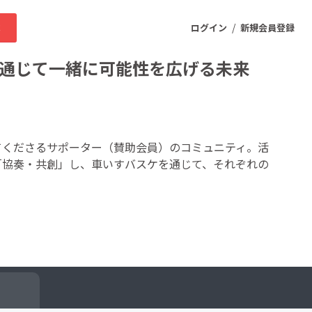
/
求
ログイン
新規会員登録
ケを通じて一緒に可能性を広げる未来
ニティ
してくださるサポーター（賛助会員）のコミュニティ。活
ーの皆様と「協奏・共創」し、車いすバスケを通じて、それぞれの
プロダクト
ファッション
スポーツ
ケア
まちづくり・地域活性化
ー