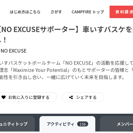
はじめ方はこちら
さがす
CAMPFIRE トップ
資料請
【NO EXCUSEサポーター】車いすバス
へ！
y
NO EXCUSE
すめのコミュニティ
人気のコミュニティ
新着のコミュ
いすバスケットボールチーム「NO EXCUSE」の活動を応援
理念「Maximize Your Potential」のもとサポータ
音楽
舞台・パフォーマンス
能性を引き出し合い、一緒に広げていく未来を目指します。
ゲーム・サービス開発
フード・飲食店
書籍・雑誌出版
アニメ・漫画
お気に入りに登録する
シェアする
ソーシャルグッド
ビューティー・ヘルス
ュニティ
トップ
アクティビティ
メンバ
156