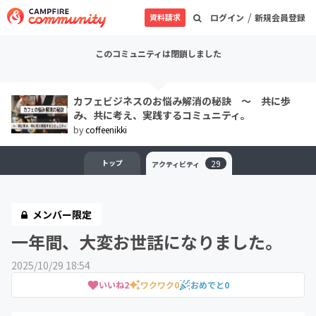
/
資料請求
ログイン
新規会員登録
このコミュニティは閉鎖しました
カフェビジネスのお悩み解消の秘訣 ～ 共に歩
み、共に考え、実践するコミュニティ。
by
coffeenikki
トップ
29
アクティビティ
メンバー限定
一年間、大変お世話になりました。
2025/10/29 18:54
いいね
2
ワクワク
0
おめでと
0