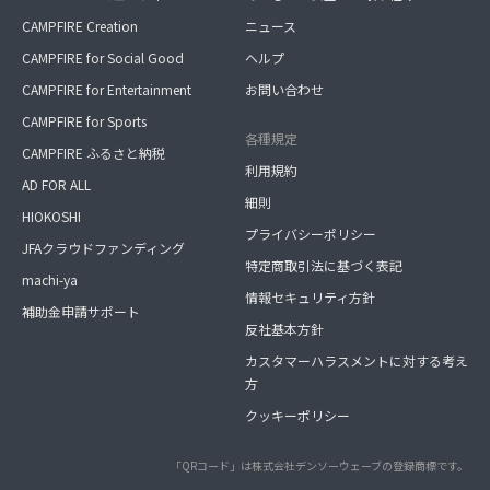
CAMPFIRE Creation
ニュース
CAMPFIRE for Social Good
ヘルプ
CAMPFIRE for Entertainment
お問い合わせ
CAMPFIRE for Sports
各種規定
CAMPFIRE ふるさと納税
利用規約
AD FOR ALL
細則
HIOKOSHI
プライバシーポリシー
JFAクラウドファンディング
特定商取引法に基づく表記
machi-ya
情報セキュリティ方針
補助金申請サポート
反社基本方針
カスタマーハラスメントに対する考え
方
クッキーポリシー
「QRコード」は株式会社デンソーウェーブの登録商標です。