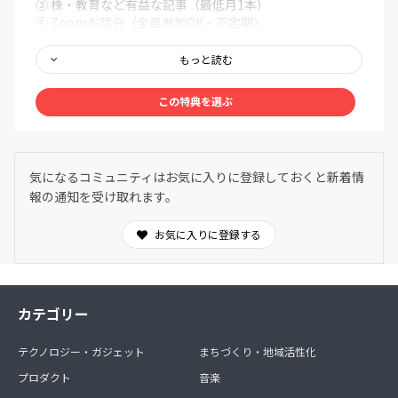
③ 株・教育など有益な記事（最低月1本）
④ Zoomお話会（全員参加OK・不定期）
⑤ 直接お会いできるミートアップ開催（不定期）
⑥ 美容クリニックやおすすめ店の割引・紹介、予約できな
もっと読む
いお店とかも一回相談して！
⑦ コラボ商品のオンラインサロンメンバー限定割引・先行
この特典を選ぶ
販売
⑧ イベント開催（運拾いと称してゴミ拾い定期開催中！お
子様連れもOK）
気になるコミュニティはお気に入りに登録しておくと新着情
①～⑧まではベーシックプランと同じです。
報の通知を受け取れます。
スペシャルプランは以下の特典がプラスされます。
★1対1のZoom40分（月1、候補日程の中から自己申請
制）
お気に入りに登録する
くだらない会話から迷っている事や悩み、重い話、人に聞
かれたくない話まで1対1でご相談ください！
★1100円コース限定の少人数グループLINE参加(これまで
のスペシャルプランメンバーも在籍)
カテゴリー
テクノロジー・ガジェット
まちづくり・地域活性化
プロダクト
音楽