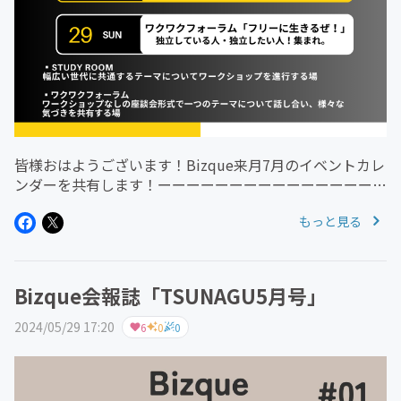
皆様おはようございます！Bizque来月7月のイベントカレ
ンダーを共有します！ーーーーーーーーーーーーーーーー
ーー・Kei書籍発売による「タスク管理・ノート術」企画
もっと見る
がスタート！（今後毎月定例開催）書籍はAmazonにて予
約受付中！書籍...
Bizque会報誌「TSUNAGU5月号」
2024/05/29 17:20
6
0
0