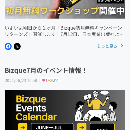
いよいよ明日から１ヶ月「Bizque初月無料キャンペーン
リターンズ」開催します！7月12日、日本実業出版社より
発売する、THEオトウサンノヒミツキチ初の著書「A4・1
もっと見る
枚ですべての仕事を可視化する 爆速ノート術」
https://amzn...
Bizque7月のイベント情報！
2024/06/23 10:58
1
0
0