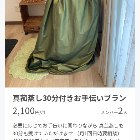
真菰蒸し30分付きお手伝いプラン
2,100
2
円/月
メンバー
人
必要に応じてお手伝いに関わりながら 真菰蒸しも
30分も受けていただけます （月1回日時要相談）