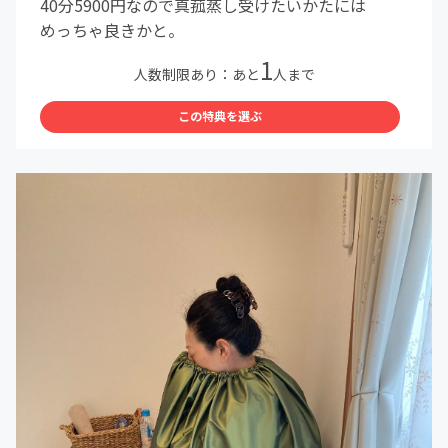
40分5900円なので真菰蒸し受けたいかたには
めっちゃ良きかと。
1
人数制限あり：あと
人まで
この特典を選ぶ