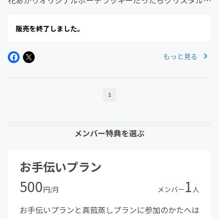
花あかりオリジナルポーチラッキーだったらクリスタル入
り！縦12cm×横20cm
販売を終了しました。
もっと見る
1
メンバー特典を選ぶ
お手伝いプラン
500
1
円/月
メンバー
人
お手伝いプランと真菰蒸しプランに参加のかたへは