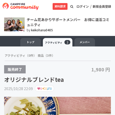
/
資料請求
ログイン
新規会員登録
チーム花あかりサポートメンバー お得に温活コミ
ュニティ
by
keikohana0405
トップ
3
メンバー
アクティビティ
アクティビティ（0件）
商品（3件）
1,980 円
販売終了
オリジナルブレンドtea
2025/10/28 22:09
0
0
0