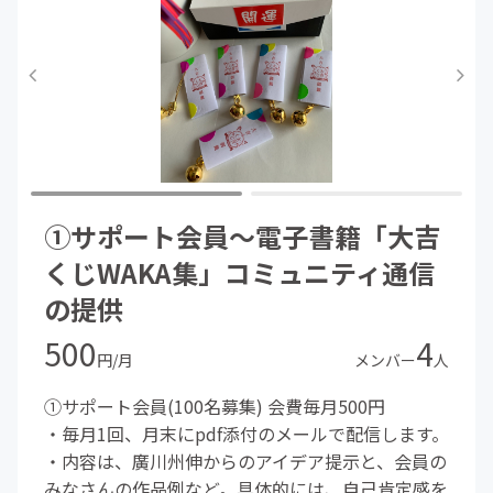
①サポート会員～電子書籍「大吉
くじWAKA集」コミュニティ通信
の提供
500
4
円/月
メンバー
人
①サポート会員(100名募集) 会費毎月500円
・毎月1回、月末にpdf添付のメールで配信します。
・内容は、廣川州伸からのアイデア提示と、会員の
みなさんの作品例など。具体的には、自己肯定感を