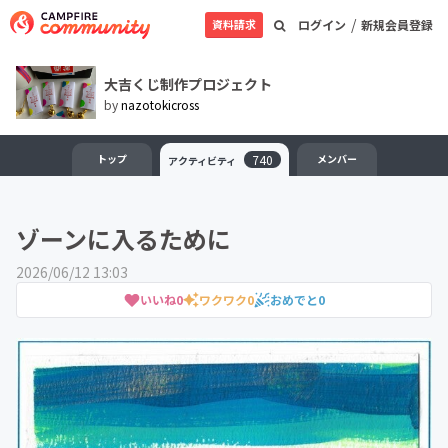
/
資料請求
ログイン
新規会員登録
大吉くじ制作プロジェクト
by
nazotokicross
トップ
740
メンバー
アクティビティ
ゾーンに入るために
2026/06/12 13:03
いいね
0
ワクワク
0
おめでと
0