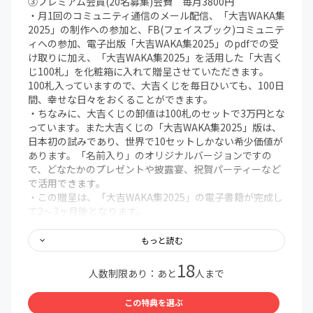
③プレミアム会員(20名募集)会費 毎月3800円
・月1回のコミュニティ通信のメール配信、「大吉WAKA集
2025」の制作への参加と、FB(フェイスブック)コミュニテ
ィへの参加、電子出版「大吉WAKA集2025」のpdfでの受
け取りに加え、「大吉WAKA集2025」を活用した「大吉く
じ100札」を化粧箱に入れて贈呈させていただきます。
100札入っていますので、大吉くじを毎日ひいても、100日
間、幸せな日々をおくることができます。
・ちなみに、大吉くじの卸値は100札のセットで3万円とな
っています。また大吉くじの「大吉WAKA集2025」版は、
日本初の試みであり、世界で10セットしかない希少価値が
あります。「名前入り」のオリジナルバージョンですの
で、どなたかのプレゼントや披露宴、祝賀パーティーなど
で活用できます。
・この贈呈は、「大吉WAKA集2025」の電子書籍が完成し
て2～3ヶ月後となります。
・プレミアム会員は、「大吉WAKA集2025」の完成をもっ
て、いったん終了しますが、引き続き「大吉WAKA集
もっと読む
2026」の制作に入ります。希望者は、そのままスライドさ
18
せていただきます。
人数制限あり：あと
人まで
この特典を選ぶ