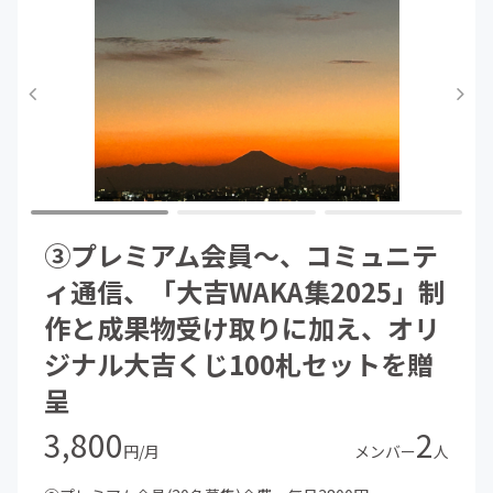
③プレミアム会員～、コミュニテ
ィ通信、「大吉WAKA集2025」制
作と成果物受け取りに加え、オリ
ジナル大吉くじ100札セットを贈
呈
3,800
2
円/月
メンバー
人