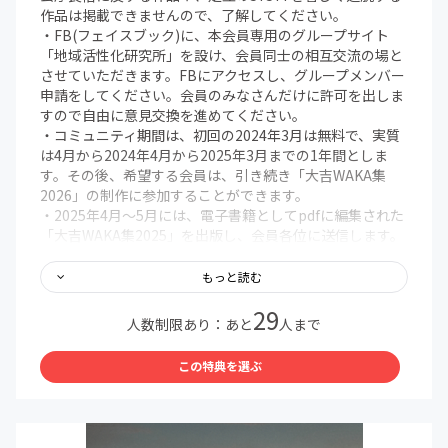
作品は掲載できませんので、了解してください。
・FB(フェイスブック)に、本会員専用のグループサイト
「地域活性化研究所」を設け、会員同士の相互交流の場と
させていただきます。FBにアクセスし、グループメンバー
申請をしてください。会員のみなさんだけに許可を出しま
すので自由に意見交換を進めてください。
・コミュニティ期間は、初回の2024年3月は無料で、実質
は4月から2024年4月から2025年3月までの1年間としま
す。その後、希望する会員は、引き続き「大吉WAKA集
2026」の制作に参加することができます。
・2025年4月～5月には、電子書籍としてpdfに編集された
「大吉WAKA集2025」を出版し、会員各位に送信します。
・掲載のWAKA(和歌)は100首を想定。解説も加えて、一首
1ページで100ページとなり、それに大吉くじの説明や大吉
もっと読む
WAKA制作プロジェクトの企画書などを加えて、120ペー
29
ジほどの電子書籍(pdf版)となります。
人数制限あり：あと
人まで
この特典を選ぶ