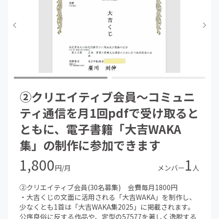
②クリエイティブ会員～コミュニ
ティ通信を月1回pdfで受け取ると
ともに、電子書籍「大吉WAKA
集」の制作に参加できます
1,800
1
円/月
メンバー
人
②クリエイティブ会員(30名募集) 会費毎月1800円
・大吉くじの文面に活用される「大吉WAKA」を制作し、
少なくとも1首は「大吉WAKA集2025」に掲載されます。
公序良俗に反する作品や、定型の57577を著しく逸脱する