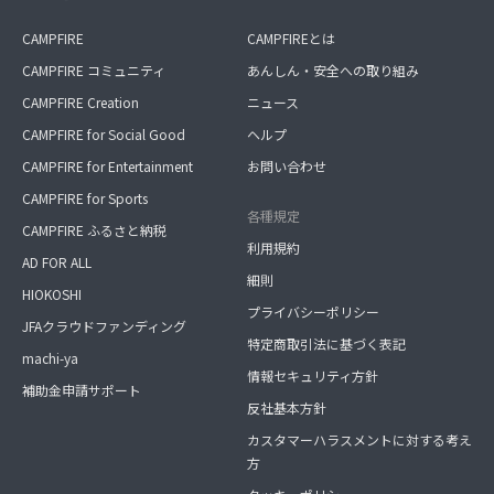
CAMPFIRE
CAMPFIREとは
CAMPFIRE コミュニティ
あんしん・安全への取り組み
CAMPFIRE Creation
ニュース
CAMPFIRE for Social Good
ヘルプ
CAMPFIRE for Entertainment
お問い合わせ
CAMPFIRE for Sports
各種規定
CAMPFIRE ふるさと納税
利用規約
AD FOR ALL
細則
HIOKOSHI
プライバシーポリシー
JFAクラウドファンディング
特定商取引法に基づく表記
machi-ya
情報セキュリティ方針
補助金申請サポート
反社基本方針
カスタマーハラスメントに対する考え
方