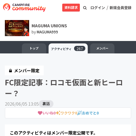
/
資料請求
ログイン
新規会員登録
MAGUMA UNIONS
by
MAGUMA999
トップ
267
メンバー
アクティビティ
メンバー限定
FC限定記事：ロコモ仮面と新ヒーロ
ー？
2026/06/05 13:05
裏話
いいね
0
ワクワク
0
おめでと
0
このアクティビティはメンバー限定公開です。