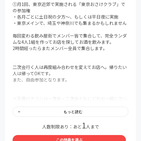
①月1回、東京近郊で実施される「東京おさけクラブ」で
の参加権
・各月ごとに土日祝の夕方～、もしくは平日夜に実施
・東京メインで、埼玉や神奈川でも集まるかもしれません
毎回変わる飲み屋街でメンバー皆で集合して、完全ランダ
ムな4人1組を作ってお店を探してお酒を飲みます。
2時間経ったらまたメンバー全員で集合します。
二次会行く人は再度組み合わせを変えてお店へ。帰りたい
人は帰ってOKです。
また、自由参加となります。
※天竜川ナコンは一次会・二次会ともにどれか一組にラン
ダム参加します。
※ナコンが何らかの事情で行けない場合は、別の方が音頭
もっと読む
を取るかもしれません
1
人数制限あり：あと
人まで
②いつでもメンバー同士でお酒を誘い合ってOK
この特典を選ぶ