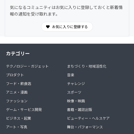
②いつでもメンバー同士でお酒を誘い合ってOK
気になるコミュニティはお気に入りに登録しておくと新着情
報の通知を受け取れます。
「その日急に誰かと飲みたくなった」「来週のこの日に飲
みたい！」という時、専用チャット（discord）でメンバ
お気に入りに登録する
ーを募集してみてください。
いろんな人といろんなお店に行って会話をしましょう。天
竜川ナコンも積極的に募集しますし、参加もします。
カテゴリー
※新宿・東京近辺エリアでの募集をお願いします。
※平日の夜、土日祝の昼～夜での募集を想定してます
テクノロジー・ガジェット
まちづくり・地域活性化
①、②ともに交通費は支援者様のご負担になります。
プロダクト
音楽
フード・飲食店
チャレンジ
アニメ・漫画
スポーツ
ファッション
映像・映画
ゲーム・サービス開発
書籍・雑誌出版
ビジネス・起業
ビューティー・ヘルスケア
アート・写真
舞台・パフォーマンス