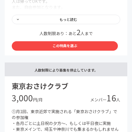
人は帰ってOKです。
また、自由参加となります。
もっと読む
※天竜川ナコンは一次会・二次会ともにどれか一組にラン
2
ダム参加します。
人数制限あり：あと
人まで
※ナコンが何らかの事情で行けない場合は、別の方が音頭
を取るかもしれません
この特典を選ぶ
②いつでもメンバー同士でお酒を誘い合ってOK
人数制限により募集を停止しています。
「その日急に誰かと飲みたくなった」「来週のこの日に飲
みたい！」という時、専用チャット（discord）でメンバ
ーを募集してみてください。
東京おさけクラブ
いろんな人といろんなお店に行って会話をしましょう。天
3,000
16
竜川ナコンも積極的に募集しますし、参加もします。
円/月
メンバー
人
※新宿・東京近辺エリアでの募集をお願いします。
①月1回、東京近郊で実施される「東京おさけクラブ」で
※平日の夜、土日祝の昼～夜での募集を想定してます
の参加権
・各月ごとに土日祝の夕方～、もしくは平日夜に実施
①、②ともに交通費は支援者様のご負担になります。
・東京メインで、埼玉や神奈川でも集まるかもしれません