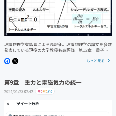
理論物理学有識者による高評価。理論物理学の論文を多数
発表している現役の大学教授も高評価。第12章 量子重
力方程式[1] 量子重力方程式[2] 量子重力方程式の宇宙
もっと見る
定数をゼロにした根拠[3] 量子重力方程式への挑戦[4]
量子重力方...
第9章 重力と電磁気力の統一
2024/01/23 02:42
0
0
0