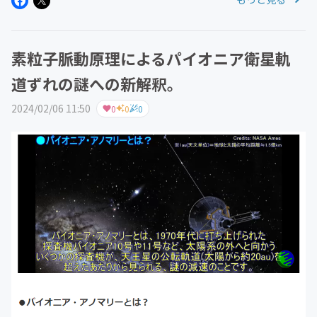
大きさを持ち、波行程にて大きさを持たない点となってい
る。脈動超弦モデルの「ひも...
素粒子脈動原理によるパイオニア衛星軌
道ずれの謎への新解釈。
2024/02/06 11:50
0
0
0