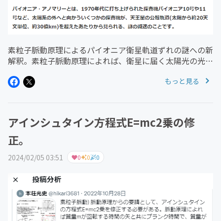
素粒子脈動原理によるパイオニア衛星軌道ずれの謎への新
解釈。素粒子脈動原理によれば、衛星に届く太陽光の光子
群は重力をも作用させている。光子群の重力作用は超微弱
もっと見る
だが、20年間の蓄積が無重力状態の衛星軌道に影響が現
われていると解釈できる。パ...
アインシュタイン方程式E=mc2乗の修
正。
2024/02/05 03:51
0
0
0