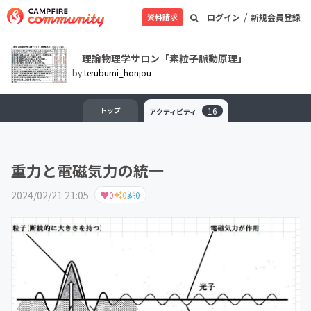
/
資料請求
ログイン
新規会員登録
理論物理学サロン「素粒子脈動原理」
by
terubumi_honjou
トップ
16
アクティビティ
重力と電磁気力の統一
2024/02/21 21:05
0
0
0