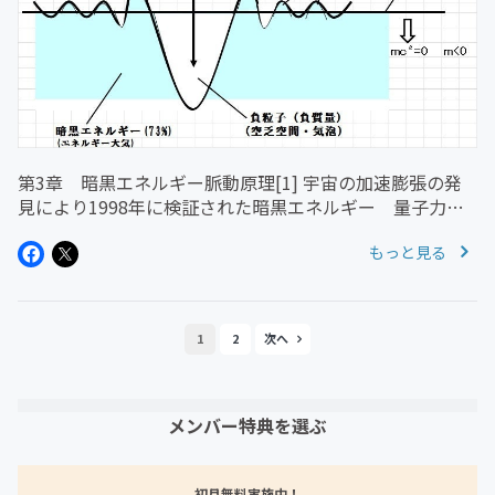
第3章 暗黒エネルギー脈動原理[1] 宇宙の加速膨張の発
見により1998年に検証された暗黒エネルギー 量子力学
と相対性原理は、現代物理学の基礎となり現代文明の発展
もっと見る
を導いた。両者はあらゆる検証に耐え、その正しさは疑う
ことの出来ない真理で...
1
2
メンバー特典を選ぶ
初月無料実施中！