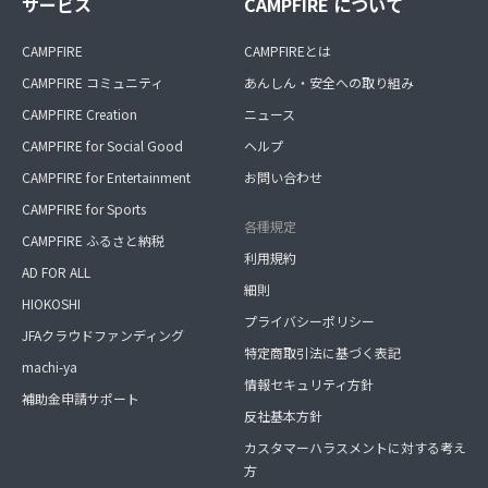
サービス
CAMPFIRE について
CAMPFIRE
CAMPFIREとは
CAMPFIRE コミュニティ
あんしん・安全への取り組み
CAMPFIRE Creation
ニュース
CAMPFIRE for Social Good
ヘルプ
CAMPFIRE for Entertainment
お問い合わせ
CAMPFIRE for Sports
各種規定
CAMPFIRE ふるさと納税
利用規約
AD FOR ALL
細則
HIOKOSHI
プライバシーポリシー
JFAクラウドファンディング
特定商取引法に基づく表記
machi-ya
情報セキュリティ方針
補助金申請サポート
反社基本方針
カスタマーハラスメントに対する考え
方