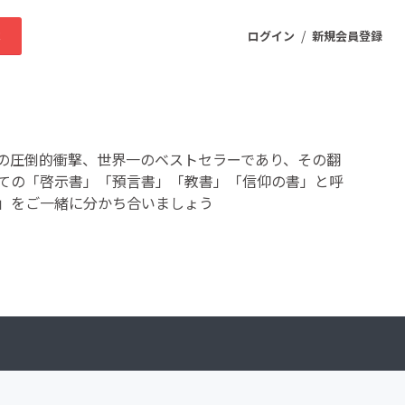
/
求
ログイン
新規会員登録
ニティ
の圧倒的衝撃、世界一のベストセラーであり、その翻
ての「啓示書」「預言書」「教書」「信仰の書」と呼
」をご一緒に分かち合いましょう
プロダクト
ファッション
スポーツ
ケア
まちづくり・地域活性化