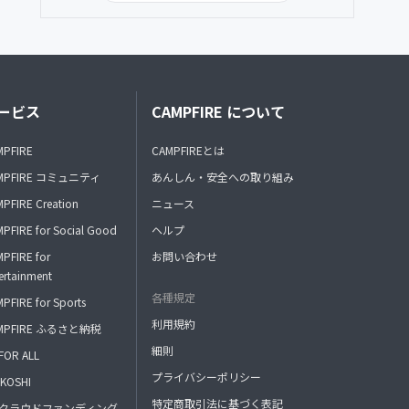
ービス
CAMPFIRE について
MPFIRE
CAMPFIREとは
MPFIRE コミュニティ
あんしん・安全への取り組み
PFIRE Creation
ニュース
PFIRE for Social Good
ヘルプ
PFIRE for
お問い合わせ
ertainment
各種規定
PFIRE for Sports
利用規約
MPFIRE ふるさと納税
細則
FOR ALL
プライバシーポリシー
KOSHI
特定商取引法に基づく表記
FAクラウドファンディング