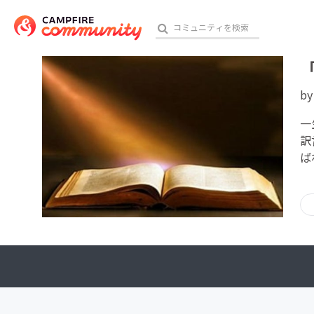
b
おす
一
訳
ば
アート・写真
テクノロジー・ガジェット
映像・映画
ビジネス・起業
チャレンジ