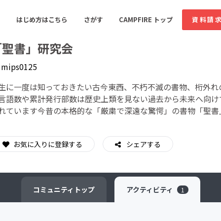
はじめ方はこちら
さがす
CAMPFIRE トップ
資料請
「聖書」研究会
y
mips0125
すめのコミュニティ
人気のコミュニティ
新着のコミュ
生に一度は知っておきたい古今東西、不朽不滅の書物、桁外れ
言語数や累計発行部数は歴史上類を見ない過去から未来へ向け
れています今昔の本格的な「厳粛で深遠な驚愕」の書物「聖書
音楽
舞台・パフォーマンス
ゲーム・サービス開発
フード・飲食店
お気に入りに登録する
シェアする
書籍・雑誌出版
アニメ・漫画
ソーシャルグッド
ビューティー・ヘルス
コミュニティ
トップ
アクティビティ
1