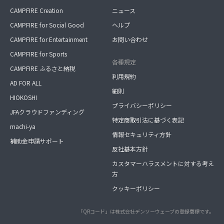
CAMPFIRE Creation
ニュース
CAMPFIRE for Social Good
ヘルプ
CAMPFIRE for Entertainment
お問い合わせ
CAMPFIRE for Sports
各種規定
CAMPFIRE ふるさと納税
利用規約
AD FOR ALL
細則
HIOKOSHI
プライバシーポリシー
JFAクラウドファンディング
特定商取引法に基づく表記
machi-ya
情報セキュリティ方針
補助金申請サポート
反社基本方針
カスタマーハラスメントに対する考え
方
クッキーポリシー
「QRコード」は株式会社デンソーウェーブの登録商標です。